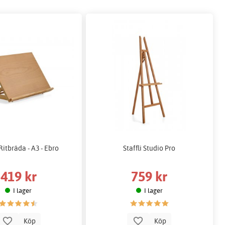
 Ritbräda - A3 - Ebro
Staffli Studio Pro
419 kr
759 kr
I lager
I lager
Köp
Köp