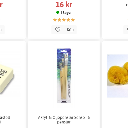
r
16 kr
F
I lager
la
Köp
stell -
Akryl- & Oljepenslar Sense - 6
i
penslar