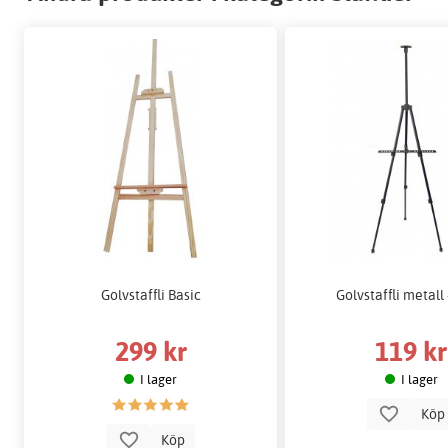
Golvstaffli Basic
Golvstaffli metall 
299 kr
119 kr
I lager
I lager
Kö
Köp