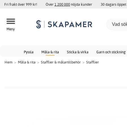
Fri frakt över 999 kr!
Över
1 200 000
nöjda kunder
30 dagars öppet
Meny
Pyssla
Måla & rita
Sticka & virka
Garn och stickning
Hem
>
Måla & rita
>
Stafflier & målartillbehör
>
Stafflier