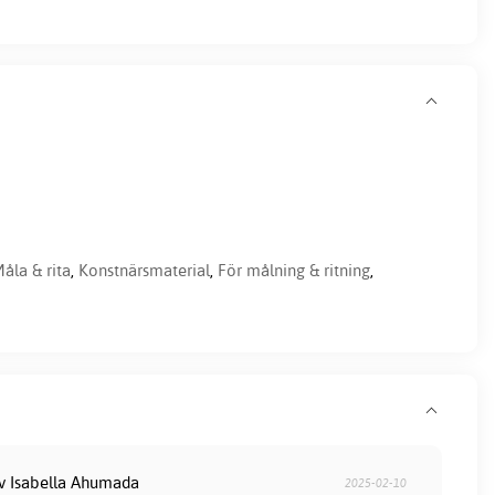
åla & rita
,
Konstnärsmaterial
,
För målning & ritning
,
av Isabella Ahumada
2025-02-10