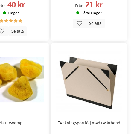
40 kr
21 kr
rån:
Från:
I lager
Fåtal i lager
Se alla
Se alla
Natursvamp
Teckningsportfölj med resårband