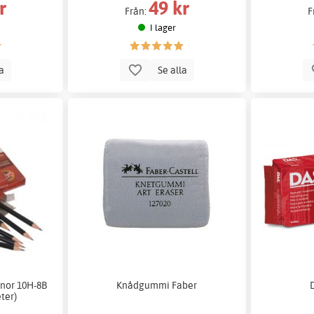
r
49 kr
Från:
F
I lager
la
Se alla
nnor 10H-8B
Knådgummi Faber
ter)