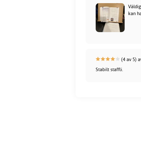
Väldig
kan h
(4 av 5) a
Stabilt staffli.