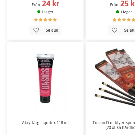
24 kr
25 k
Från:
Från:
I lager
I lager
Se alla
Se al
Akrylfärg Liquitex 118 ml
Toison D or blyertspe
(20 olika hårdhe