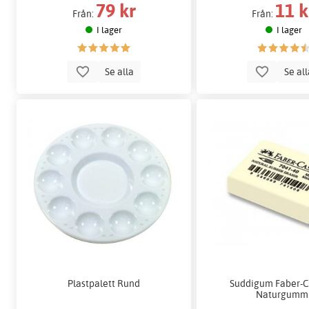
79 kr
11 k
Från:
Från:
I lager
I lager
Se alla
Se al
Plastpalett Rund
Suddigum Faber-Ca
Naturgumm