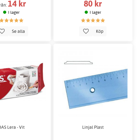
14 kr
80 kr
rån:
I lager
I lager
Se alla
Köp
DAS Lera - Vit
Linjal Plast