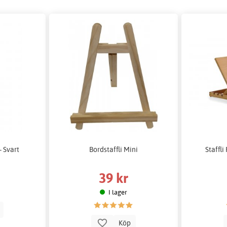
- Svart
Bordstaffli Mini
Staffli
39 kr
I lager
p
Köp