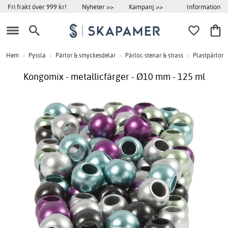
Information
Fri frakt över 999 kr!
Nyheter >>
Kampanj >>
Hem
>
Pyssla
>
Pärlor & smyckesdelar
>
Pärlor, stenar & strass
>
Plastpärlor
Kongomix - metallicfärger - Ø10 mm - 125 ml