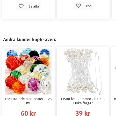
Köp
Se alla
Andra kunder köpte även:
Facetterade plastpärlor - 125
Pistill för Blommor - 100 st -
B
ml
Olika färger
60 kr
39 kr