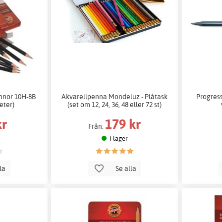
ennor 10H-8B
Akvarellpenna Mondeluz - Plåtask
Progress
eter)
(set om 12, 24, 36, 48 eller 72 st)
kr
179 kr
Från:
I lager
lla
Se alla