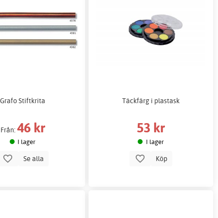
Grafo Stiftkrita
Täckfärg i plastask
46 kr
53 kr
Från:
I lager
I lager
Se alla
Köp