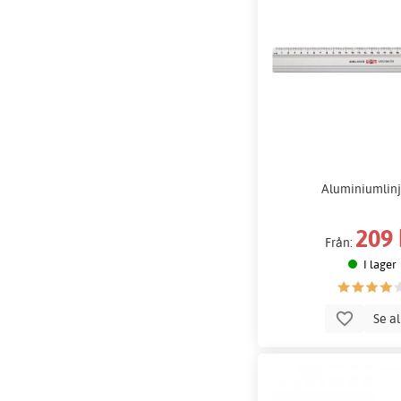
Aluminiumlinj
209 
Från:
I lager
Se a