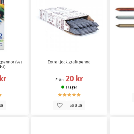
rgpennor (set
Extra tjock grafitpenna
4st)
kr
20 kr
Från:
I lager
lla
Se alla