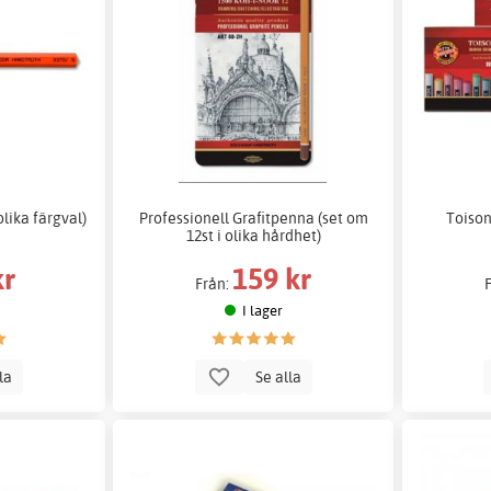
lika färgval)
Professionell Grafitpenna (set om
Toison
12st i olika hårdhet)
kr
159 kr
Från:
I lager
lla
Se alla