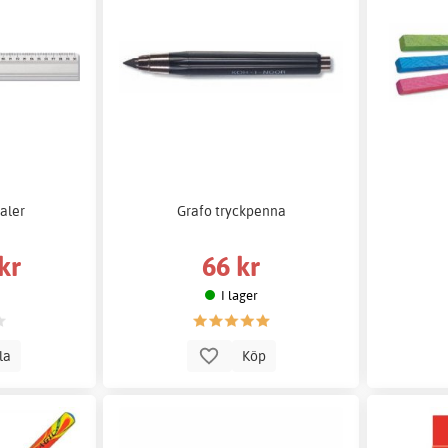
aler
Grafo tryckpenna
kr
66 kr
I lager
lla
Köp