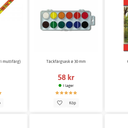
i multifärg)
Täckfärgsask ø 30 mm
58 kr
I lager
p
Köp