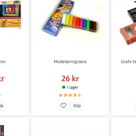
itor
Modelleringslera
Grafo St
kr
26 kr
I lager
lla
Köp