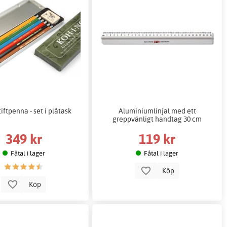
iftpenna - set i plåtask
Aluminiumlinjal med ett
greppvänligt handtag 30 cm
349 kr
119 kr
Fåtal i lager
Fåtal i lager
Köp
Köp