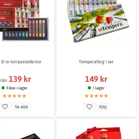
 D`or torrpastellkritor
Temperafärg i set
139 kr
149 kr
Från:
Fåtal i lager
I lager
Se alla
Köp