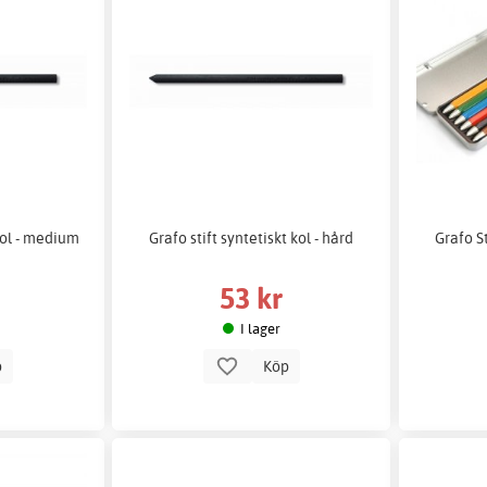
 kol - medium
Grafo stift syntetiskt kol - hård
Grafo St
53 kr
I lager
p
Köp