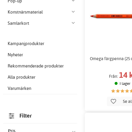
Pop-up
Konstnärsmaterial
Samlarkort
Kampanjprodukter
Nyheter
Omega färgpenna (25 o
Rekommenderade produkter
14 
Från:
Alla produkter
I lager
Varumärken
Se a
Filter
Pris