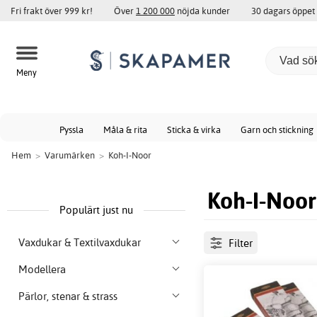
Fri frakt över 999 kr!
Över
1 200 000
nöjda kunder
30 dagars öppet
Meny
Pyssla
Måla & rita
Sticka & virka
Garn och stickning
Hem
>
Varumärken
>
Koh-I-Noor
Koh-I-Noor
Populärt just nu
Vaxdukar & Textilvaxdukar
Filter
Modellera
Pärlor, stenar & strass