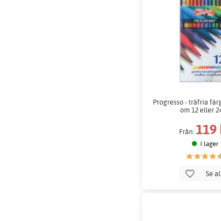
Progresso - träfria fä
om 12 eller 2
119 
Från:
I lager
Se a