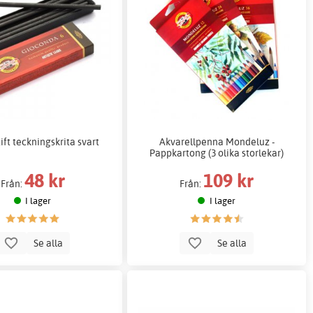
ift teckningskrita svart
Akvarellpenna Mondeluz -
Pappkartong (3 olika storlekar)
48 kr
109 kr
Från:
Från:
I lager
I lager
Se alla
Se alla