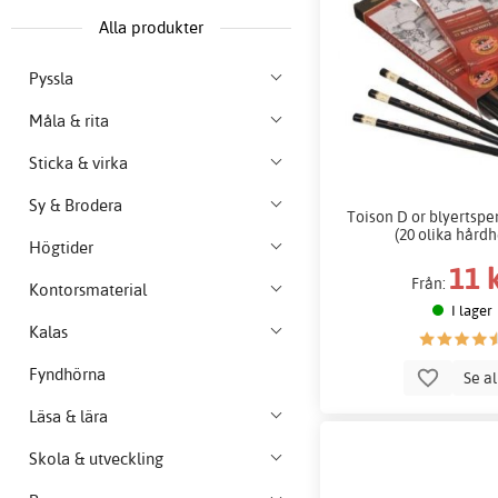
Alla produkter
Pyssla
Måla & rita
Sticka & virka
Sy & Brodera
Toison D or blyertsp
(20 olika hårdh
Högtider
11 
Från:
Kontorsmaterial
I lager
Kalas
Fyndhörna
Se a
Läsa & lära
Skola & utveckling