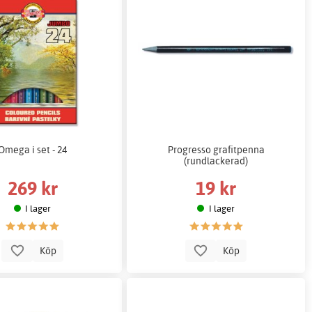
Omega i set - 24
Progresso grafitpenna
(rundlackerad)
269 kr
19 kr
I lager
I lager
Köp
Köp