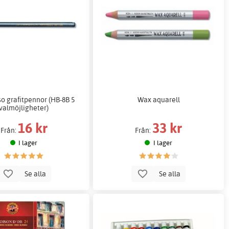
o grafitpennor (HB-8B 5
Wax aquarell
valmöjligheter)
16 kr
33 kr
Från:
Från:
I lager
I lager
Se alla
Se alla