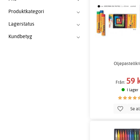
Produktkategori
Lagerstatus
Kundbetyg
Oljepastellkr
59 
Från:
I lager
Se a