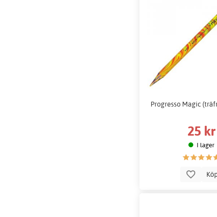
Progresso Magic (träfr
25 kr
I lager
Kö