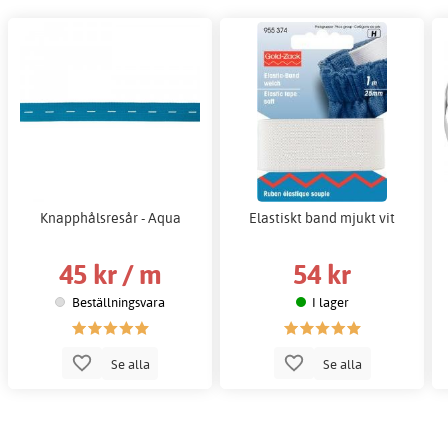
Knapphålsresår - Aqua
Elastiskt band mjukt vit
45 kr / m
54 kr
Beställningsvara
I lager
Se alla
Se alla