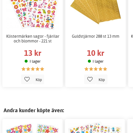
Klistermärken sagor - fjärilar
Guldstjärnor 288 st 13 mm
K
och blommor - 221 st
13 kr
10 kr
I lager
I lager
Köp
Köp
Andra kunder köpte även: