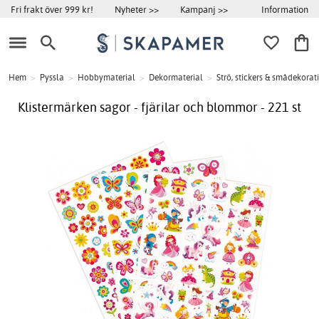
Information
Fri frakt över 999 kr!
Nyheter >>
Kampanj >>
Hem
>
Pyssla
>
Hobbymaterial
>
Dekormaterial
>
Strö, stickers & smådekorat
Klistermärken sagor - fjärilar och blommor - 221 st