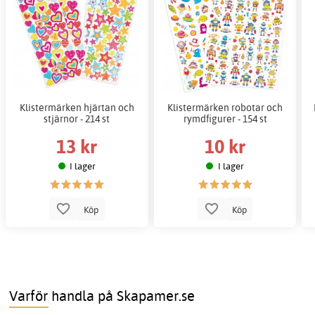
Klistermärken hjärtan och
Klistermärken robotar och
stjärnor - 214 st
rymdfigurer - 154 st
13 kr
10 kr
I lager
I lager
Köp
Köp
Varför handla på Skapamer.se