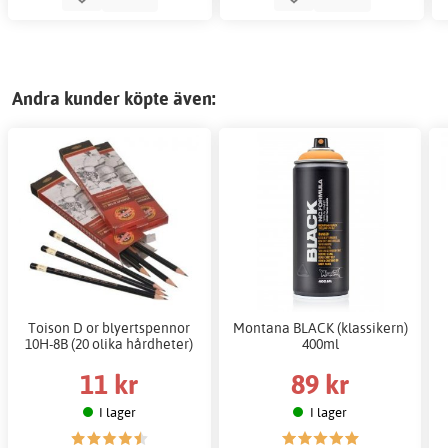
Andra kunder köpte även:
Toison D or blyertspennor
Montana BLACK (klassikern)
10H-8B (20 olika hårdheter)
400ml
11 kr
89 kr
I lager
I lager