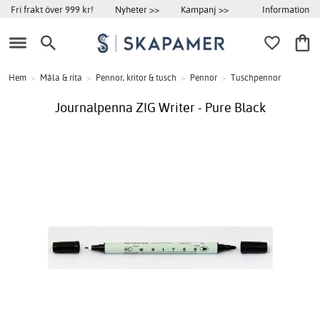
Information
Fri frakt över 999 kr!
Nyheter >>
Kampanj >>
Hem
>
Måla & rita
>
Pennor, kritor & tusch
>
Pennor
>
Tuschpennor
Journalpenna ZIG Writer - Pure Black