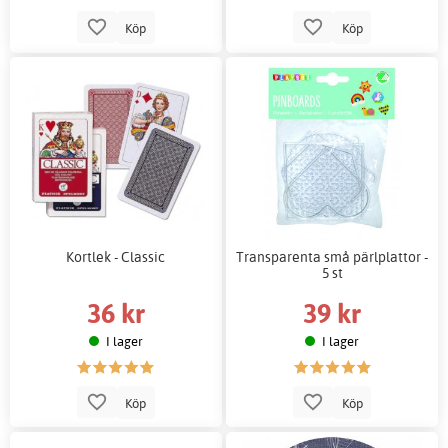
Köp
Köp
Kortlek - Classic
Transparenta små pärlplattor -
5 st
36 kr
39 kr
I lager
I lager
Köp
Köp