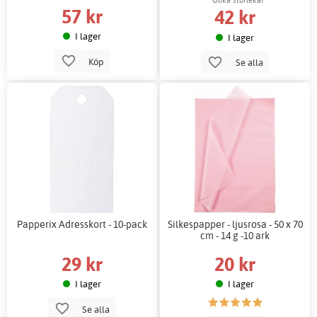
57 kr
42 kr
I lager
I lager
Köp
Se alla
Papperix Adresskort - 10-pack
Silkespapper - ljusrosa - 50 x 70
cm - 14 g -10 ark
29 kr
20 kr
I lager
I lager
Se alla