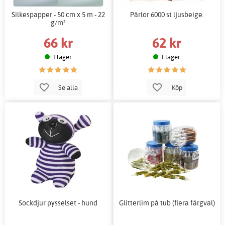
Silkespapper - 50 cm x 5 m - 22
Pärlor 6000 st ljusbeige.
g/m²
66 kr
62 kr
I lager
I lager
Se alla
Köp
Sockdjur pysselset - hund
Glitterlim på tub (flera färgval)