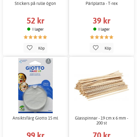
Stickers på rulle ögon
Pärlplatta - T-rex
52 kr
39 kr
I lager
I lager
Köp
Köp
Ansiktsfärg Giotto 15 ml
Glasspinnar - 19 cm x 6 mm -
200 st
99 kr
70 kr