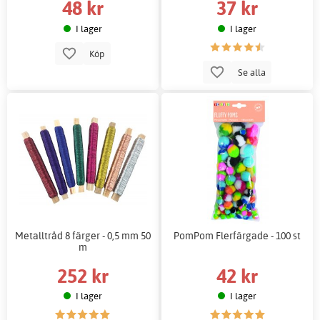
48 kr
37 kr
I lager
I lager
Köp
Se alla
Metalltråd 8 färger - 0,5 mm 50
PomPom Flerfärgade - 100 st
m
252 kr
42 kr
I lager
I lager