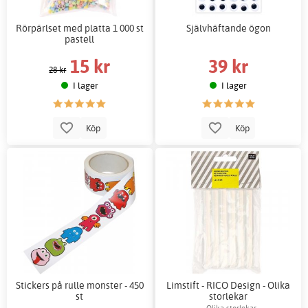
Rörpärlset med platta 1 000 st
Självhäftande ögon
pastell
15 kr
39 kr
28 kr
I lager
I lager
Köp
Köp
Stickers på rulle monster - 450
Limstift - RICO Design - Olika
st
storlekar
Olika storlekar