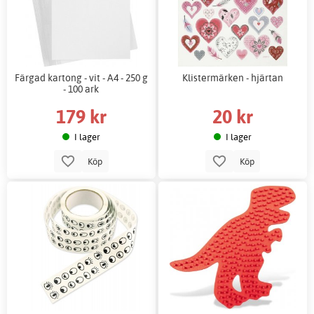
Färgad kartong - vit - A4 - 250 g
Klistermärken - hjärtan
- 100 ark
179 kr
20 kr
I lager
I lager
Köp
Köp