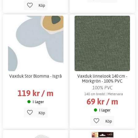
Köp
Vaxduk Stor Blomma - Isgrå
Vaxduk linnelook 140 cm -
Mörkgrön - 100% PVC
100% PVC
119 kr / m
140 cm bredd | Metervara
69 kr / m
I lager
I lager
Köp
Köp