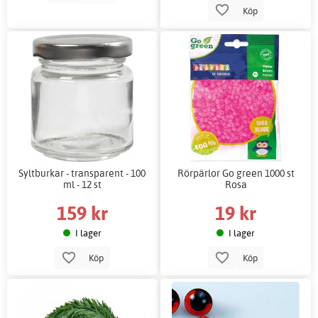
Köp
Syltburkar - transparent - 100
Rörpärlor Go green 1000 st
ml - 12 st
Rosa
159 kr
19 kr
I lager
I lager
Köp
Köp