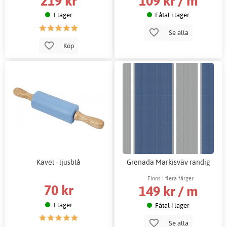
219 kr
109 kr / m
I lager
Fåtal i lager
Se alla
Köp
Kavel - ljusblå
Grenada Markisväv randig
Finns i flera färger
70 kr
149 kr / m
I lager
Fåtal i lager
Se alla