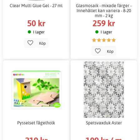
Clear Multi Glue Gel - 27 ml
Glasmosaik - mixade färger -
Innehållet kan variera - 8-20
mm - 2 kg
50 kr
259 kr
I lager
I lager
Köp
Köp
Pysselset fågelholk
Spetsvaxduk Aster