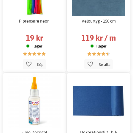
Piprensare neon
Velourtyg - 150 cm
19 kr
119 kr / m
I lager
I lager
Köp
Se alla
Fimo Decogel
Dekorationsfilt - blå