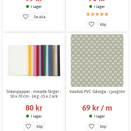
I lager
I lager
Se alla
Köp
Silkespapper - mixade färger -
Vaxduk PVC Gåsöga - Ljusgrön
50 x 70 cm - 14 g -15 x 2 ark
80 kr
69 kr / m
I lager
I lager
Köp
Köp