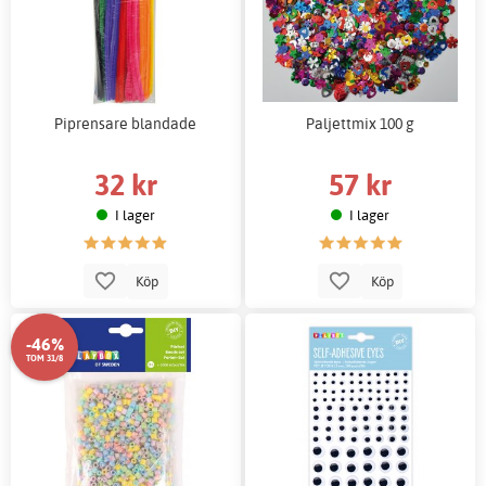
Piprensare blandade
Paljettmix 100 g
32 kr
57 kr
I lager
I lager
Köp
Köp
-46%
TOM 31/8