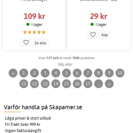
109 kr
29 kr
I lager
I lager
Köp
Se alla
Visar
577-624
av totalt
7046
produkter
Välj sida:
<
1
2
3
4
5
6
7
8
9
10
11
12
13
14
15
16
17
...
>
Varför handla på Skapamer.se
Låga priser & stort utbud
Fri frakt över 999 kr
Ingen fakturaavgift