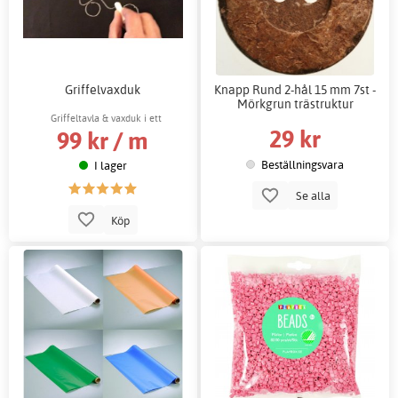
Griffelvaxduk
Knapp Rund 2-hål 15 mm 7st -
Mörkgrun trästruktur
Griffeltavla & vaxduk i ett
29 kr
99 kr / m
Beställningsvara
I lager
Se alla
Köp