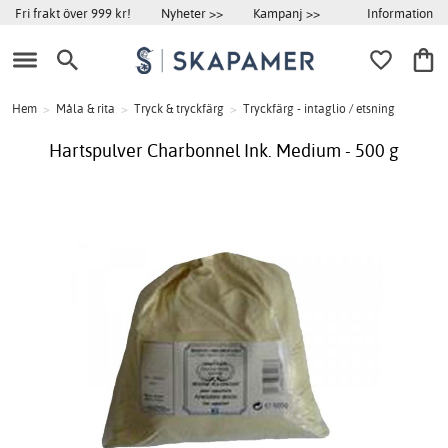
Information
Fri frakt över 999 kr!
Nyheter >>
Kampanj >>
Hem
>
Måla & rita
>
Tryck & tryckfärg
>
Tryckfärg - intaglio / etsning
Hartspulver Charbonnel Ink. Medium - 500 g