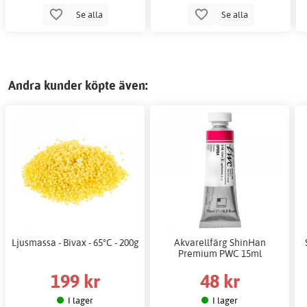
Se alla
Se alla
Andra kunder köpte även:
Ljusmassa - Bivax - 65°C - 200g
Akvarellfärg ShinHan
Premium PWC 15ml
199 kr
48 kr
I lager
I lager