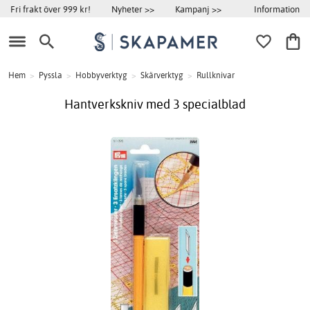
Information
Fri frakt över 999 kr!
Nyheter >>
Kampanj >>
Hem
>
Pyssla
>
Hobbyverktyg
>
Skärverktyg
>
Rullknivar
Hantverkskniv med 3 specialblad