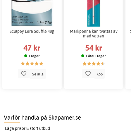
Sculpey Lera Souffle 48g
Märkpenna kan tvättas av
med vatten
47 kr
54 kr
I lager
Fåtal i lager
Se alla
Köp
Varför handla på Skapamer.se
Låga priser & stort utbud