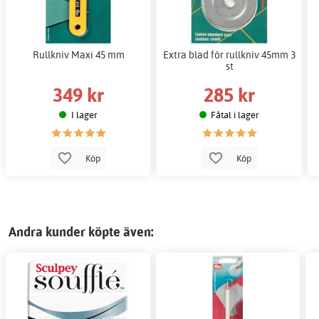
Rullkniv Maxi 45 mm
Extra blad för rullkniv 45mm 3
st
349 kr
285 kr
I lager
Fåtal i lager
Köp
Köp
Andra kunder köpte även: