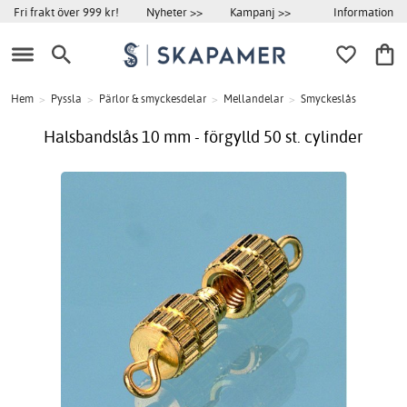
Information
Fri frakt över 999 kr!
Nyheter >>
Kampanj >>
Hem
>
Pyssla
>
Pärlor & smyckesdelar
>
Mellandelar
>
Smyckeslås
Halsbandslås 10 mm - förgylld 50 st. cylinder