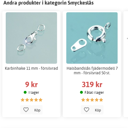
Andra produkter i kategorin Smyckeslås
Karbinhake 11 mm - försilvrad
Halsbandslås fjädermodell 7
mm - försilvrad 50 st.
9 kr
319 kr
I lager
Fåtal i lager
Köp
Köp