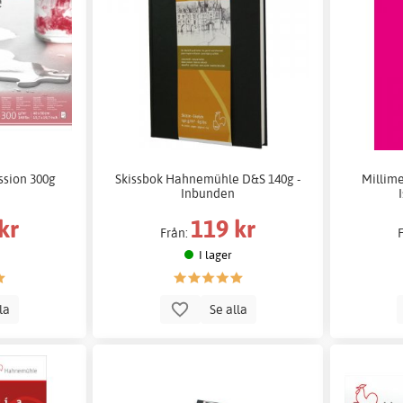
ssion 300g
Skissbok Hahnemühle D&S 140g -
Millim
Inbunden
kr
119 kr
Från:
I lager
lla
Se alla