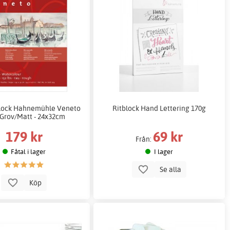
block Hahnemühle Veneto
Ritblock Hand Lettering 170g
 Grov/Matt - 24x32cm
179 kr
69 kr
Från:
Fåtal i lager
I lager
Se alla
Köp