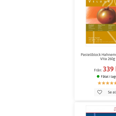
Pastellblock Hahnem
VIta 260g
339 
Från:
Fåtal i lag
Se a