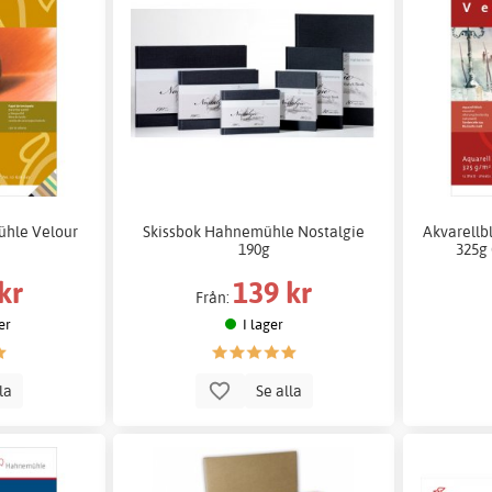
ühle Velour
Skissbok Hahnemühle Nostalgie
Akvarell
190g
325g
kr
139 kr
Från:
er
I lager
lla
Se alla