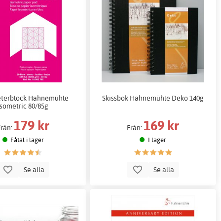
eterblock Hahnemühle
Skissbok Hahnemühle Deko 140g
Isometric 80/85g
179 kr
169 kr
Från:
Från:
Fåtal i lager
I lager
Se alla
Se alla