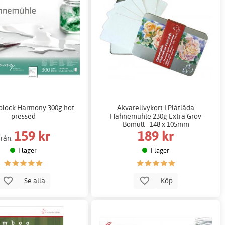
block Harmony 300g hot
Akvarellvykort I Plåtlåda
pressed
Hahnemühle 230g Extra Grov
Bomull - 148 x 105mm
159 kr
189 kr
Från:
I lager
I lager
Se alla
Köp