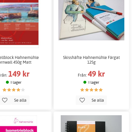
ellblock Hahnemühle
Skisshäfte Hahnemühle Färgat
rnwall 450g Matt
125g
149 kr
49 kr
Från:
Från:
I lager
I lager
Se alla
Se alla