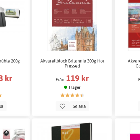
ühle 200g
Akvarellblock Britannia 300g Hot
Akvar
Pressed
Co
8 kr
119 kr
Från:
I lager
lla
Se alla