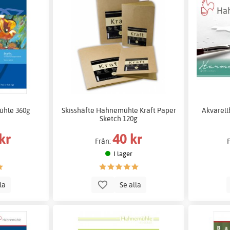
ühle 360g
Skisshäfte Hahnemühle Kraft Paper
Akvarell
Sketch 120g
kr
40 kr
Från:
I lager
lla
Se alla