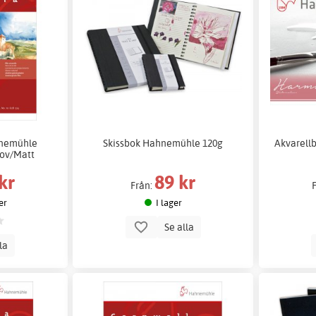
hnemühle
Skissbok Hahnemühle 120g
Akvarell
rov/Matt
kr
89 kr
Från:
er
I lager
Se alla
lla