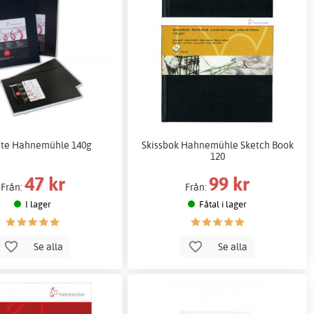
fte Hahnemühle 140g
Skissbok Hahnemühle Sketch Book
120
47 kr
99 kr
Från:
Från:
I lager
Fåtal i lager
Se alla
Se alla