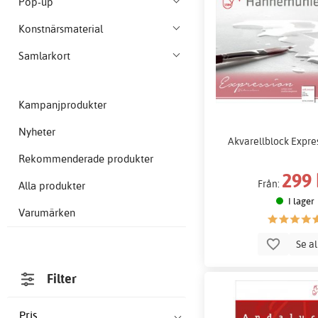
Pop-up
Konstnärsmaterial
Samlarkort
Kampanjprodukter
Nyheter
Akvarellblock Expre
Rekommenderade produkter
299 
Från:
Alla produkter
I lager
Varumärken
Se a
Filter
Pris