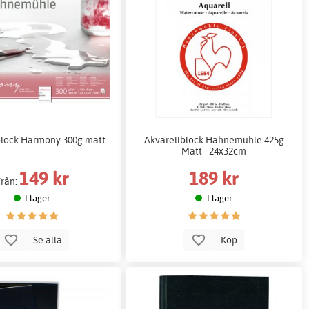
block Harmony 300g matt
Akvarellblock Hahnemühle 425g
Matt - 24x32cm
149 kr
189 kr
Från:
I lager
I lager
Se alla
Köp