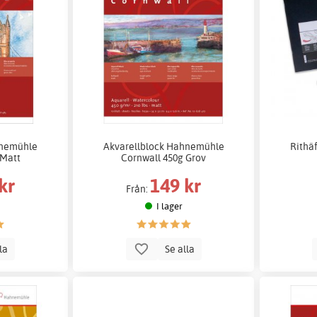
hnemühle
Akvarellblock Hahnemühle
Rithä
 Matt
Cornwall 450g Grov
kr
149 kr
Från:
I lager
lla
Se alla