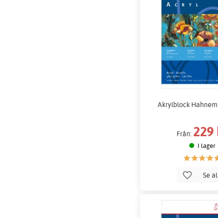
Akrylblock Hahnem
229 
Från:
I lager
Se a