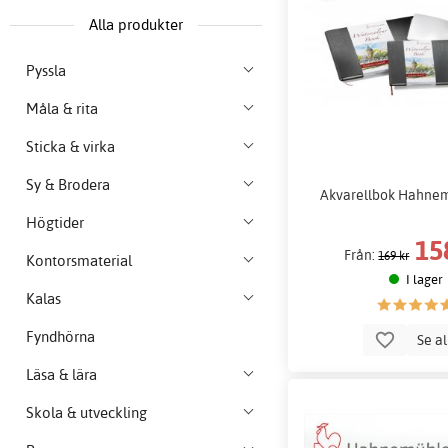
Alla produkter
Pyssla
Måla & rita
Sticka & virka
Sy & Brodera
Akvarellbok Hahnem
Högtider
15
Från:
169 kr
Kontorsmaterial
I lager
Kalas
Fyndhörna
Se a
Läsa & lära
Skola & utveckling