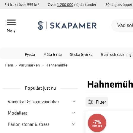
Fri frakt över 999 kr!
Över
1 200 000
nöjda kunder
30 dagars öppet
Meny
Pyssla
Måla & rita
Sticka & virka
Garn och stickning
Hem
>
Varumärken
>
Hahnemühle
Hahnemüh
Populärt just nu
Vaxdukar & Textilvaxdukar
Filter
Modellera
-7%
Pärlor, stenar & strass
TOM 31/8