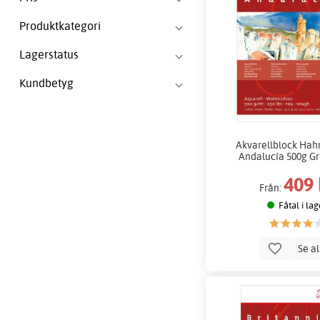
Produktkategori
Lagerstatus
Kundbetyg
Akvarellblock Ha
Andalucía 500g G
409 
Från:
Fåtal i lag
Se a