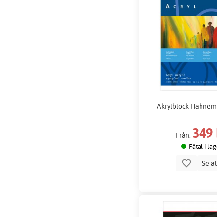
Akrylblock Hahnem
349 
Från:
Fåtal i lag
Se a