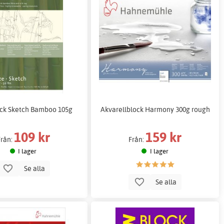
ock Sketch Bamboo 105g
Akvarellblock Harmony 300g rough
109 kr
159 kr
Från:
Från:
I lager
I lager
Se alla
Se alla