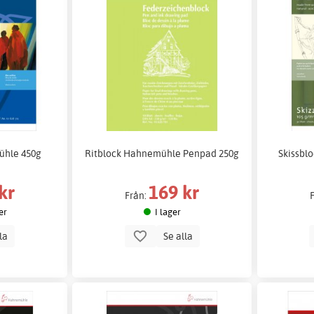
ühle 450g
Ritblock Hahnemühle Penpad 250g
Skissbl
kr
169 kr
Från:
er
I lager
lla
Se alla