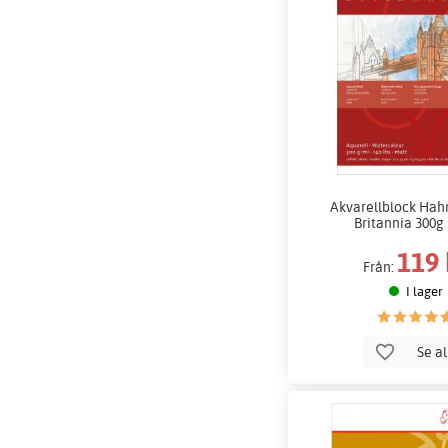
Akvarellblock Ha
Britannia 300g
119 
Från:
I lager
Se a