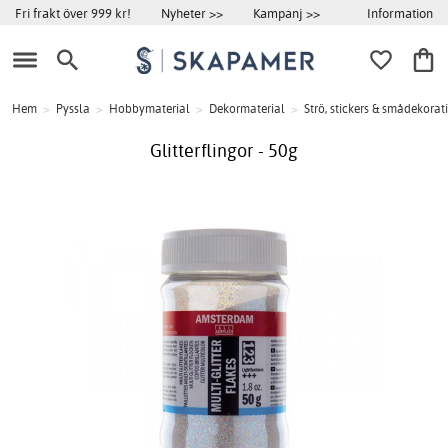
Information
Fri frakt över 999 kr!
Nyheter >>
Kampanj >>
Hem
>
Pyssla
>
Hobbymaterial
>
Dekormaterial
>
Strö, stickers & smådekorat
Glitterflingor - 50g