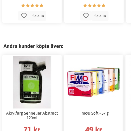
Se alla
Se alla
Andra kunder köpte även:
Akrylfärg Sennelier Abstract
Fimo® Soft - 57 g
120ml
71 kr
49 kr