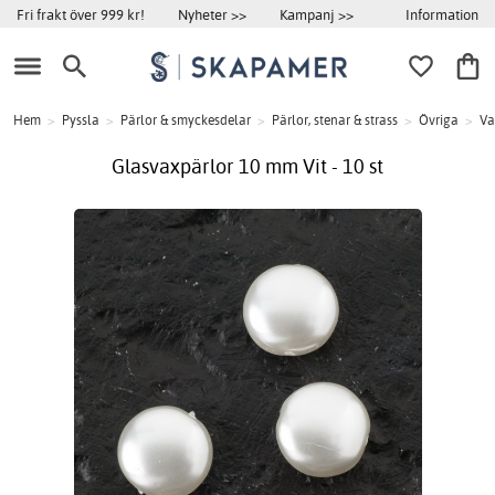
Information
Fri frakt över 999 kr!
Nyheter >>
Kampanj >>
Hem
>
Pyssla
>
Pärlor & smyckesdelar
>
Pärlor, stenar & strass
>
Övriga
>
Va
Glasvaxpärlor 10 mm Vit - 10 st