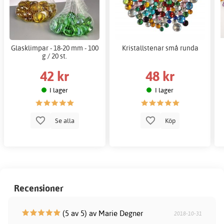
Glasklimpar - 18-20 mm - 100
Kristallstenar små runda
g / 20 st.
42 kr
48 kr
I lager
I lager
Se alla
Köp
Recensioner
(5 av 5) av Marie Degner
2018-10-31