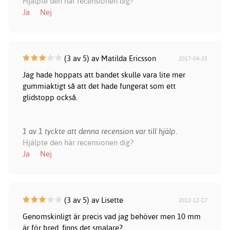
Hjälpte den här recensionen dig?
Ja
Nej
(3 av 5) av Matilda Ericsson
2017-04-25
Jag hade hoppats att bandet skulle vara lite mer
gummiaktigt så att det hade fungerat som ett
glidstopp också.
1 av 1 tyckte att denna recension var till hjälp.
Hjälpte den här recensionen dig?
Ja
Nej
(3 av 5) av Lisette
2012-12-17
Genomskinligt är precis vad jag behöver men 10 mm
är för bred, finns det smalare?