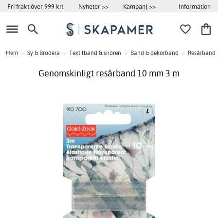
Information
Fri frakt över 999 kr!
Nyheter >>
Kampanj >>
Hem
>
Sy & Brodera
>
Textilband & snören
>
Band & dekorband
>
Resårband
Genomskinligt resårband 10 mm 3 m