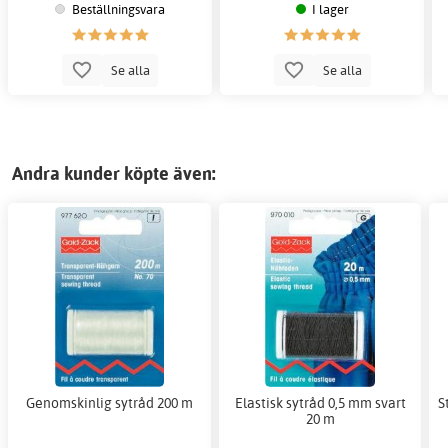
Beställningsvara
I lager
Se alla
Se alla
Andra kunder köpte även:
Genomskinlig sytråd 200 m
Elastisk sytråd 0,5 mm svart
S
20 m