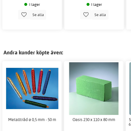
I lager
I lager
Se alla
Se alla
Andra kunder köpte även:
Metalltråd ø 0,5 mm - 50 m
Oasis 230 x 110 x 80 mm
S
6