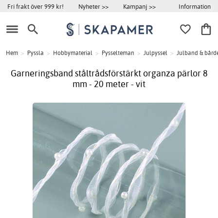
Information
Fri frakt över 999 kr!
Nyheter >>
Kampanj >>
Hem
>
Pyssla
>
Hobbymaterial
>
Pysselteman
>
Julpyssel
>
Julband & bård
Garneringsband ståltrådsförstärkt organza pärlor 8
mm - 20 meter - vit