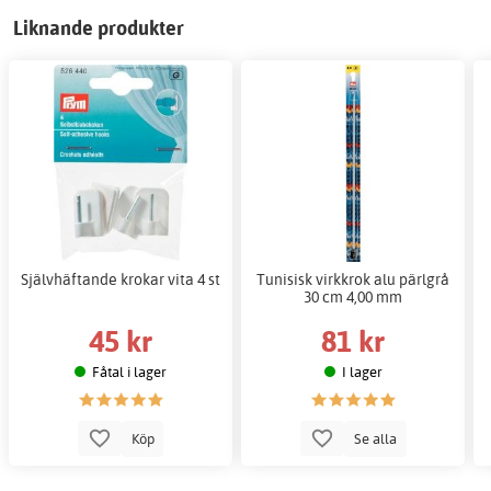
Liknande produkter
Självhäftande krokar vita 4 st
Tunisisk virkkrok alu pärlgrå
30 cm 4,00 mm
45 kr
81 kr
Fåtal i lager
I lager
Köp
Se alla