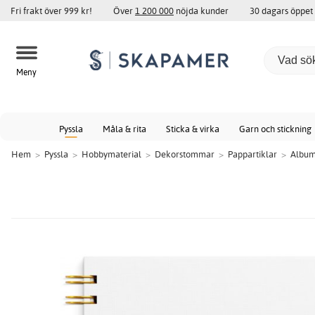
Fri frakt över 999 kr!
Över
1 200 000
nöjda kunder
30 dagars öppet
Meny
Pyssla
Måla & rita
Sticka & virka
Garn och stickning
Hem
>
Pyssla
>
Hobbymaterial
>
Dekorstommar
>
Pappartiklar
>
Album