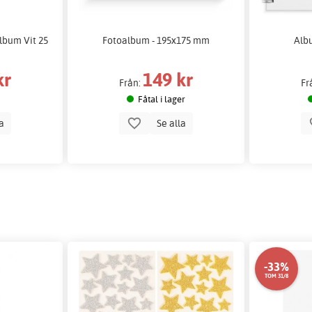
lbum Vit 25
Fotoalbum - 195x175 mm
Alb
kr
149 kr
Från:
Fr
Fåtal i lager
la
Se alla
-33%
TOM 31/8