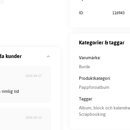
ID:
116943
Kategorier & taggar
da kunder
Varumärke:
Burde
2026-04-17
Produktkategori:
Pappfotoalbum
rimlig tid
Taggar:
Album, block och kalendra
Scrapbooking
2026-04-11