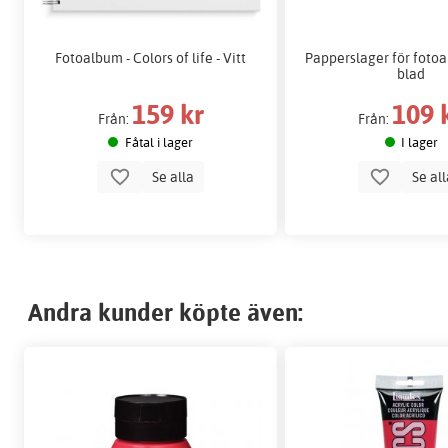
Fotoalbum - Colors of life - Vitt
Papperslager för fotoa
blad
159 kr
109 
Från:
Från:
Fåtal i lager
I lager
Se alla
Se al
Andra kunder köpte även: