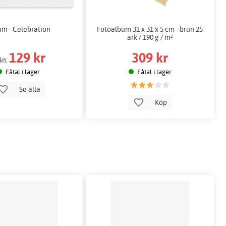
um - Celebration
Fotoalbum 31 x 31 x 5 cm - brun 25
ark / 190 g / m²
129 kr
309 kr
ån:
Fåtal i lager
Fåtal i lager
Se alla
Köp