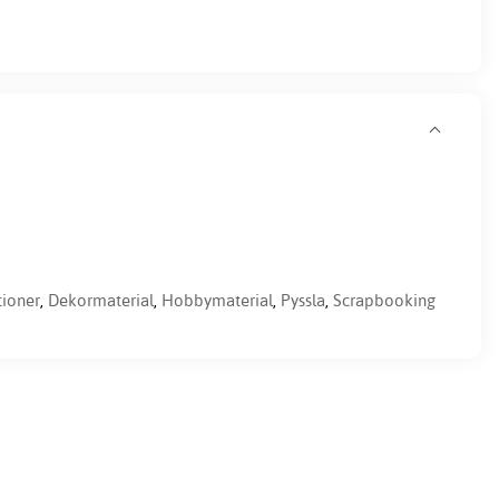
tioner
,
Dekormaterial
,
Hobbymaterial
,
Pyssla
,
Scrapbooking