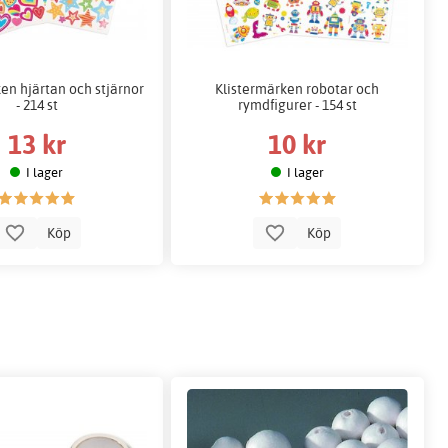
en hjärtan och stjärnor
Klistermärken robotar och
- 214 st
rymdfigurer - 154 st
13 kr
10 kr
I lager
I lager
Köp
Köp