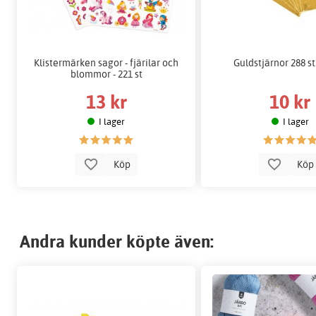
Klistermärken sagor - fjärilar och
Guldstjärnor 288 s
blommor - 221 st
13 kr
10 kr
I lager
I lager
Köp
Kö
Andra kunder köpte även: