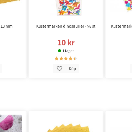
t 13 mm
Klistermärken dinosaurier - 98 st
Klistermärk
10 kr
I lager
p
Köp