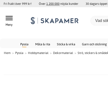
Fri frakt över 999 kr!
Över
1 200 000
nöjda kunder
30 dagars öppet
Meny
Pyssla
Måla & rita
Sticka & virka
Garn och stickning
Hem
>
Pyssla
>
Hobbymaterial
>
Dekormaterial
>
Strö, stickers & småde