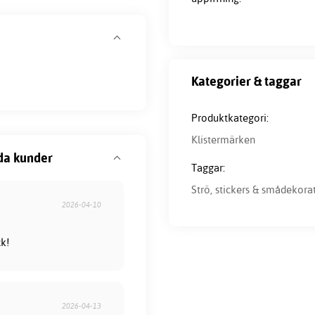
Kategorier & taggar
Produktkategori:
Klistermärken
da kunder
Taggar:
Strö, stickers & smådekora
2026-04-10
ck!
2026-04-13