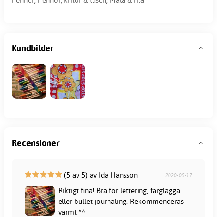
Pennor
,
Pennor, kritor & tusch
,
Måla & rita
Kundbilder
Recensioner
(5 av 5) av Ida Hansson
2020-05-17
Riktigt fina! Bra för lettering, färglägga
eller bullet journaling. Rekommenderas
varmt ^^