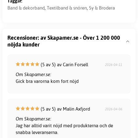
Taggar:
Band & dekorband
,
Textilband & snören
,
Sy & Brodera
Recensioner: av Skapamer.se - Över 1 200 000
nöjda kunder
(5 av 5) av Carin Forsell
2026-04-11
Om Skapamer.se:
Gick bra varorna kom fort nöjd
(5 av 5) av Malin Axfjord
2026-04-06
Om Skapamer.se:
Jag har alltid varit nöjd med produkterna och de
snabba leveranserna.