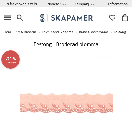
Information
Fri frakt över 999 kr!
Nyheter >>
Kampanj >>
Hem
>
Sy & Brodera
>
Textilband & snören
>
Band & dekorband
>
Festong
Festong - Broderad blomma
-21%
TOM 19/8