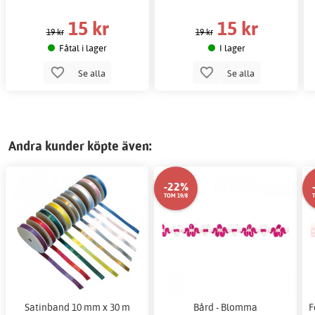
15 kr
15 kr
19 kr
19 kr
Fåtal i lager
I lager
Se alla
Se alla
Andra kunder köpte även:
-22%
TOM 19/8
Satinband 10 mm x 30 m
Bård - Blomma
F