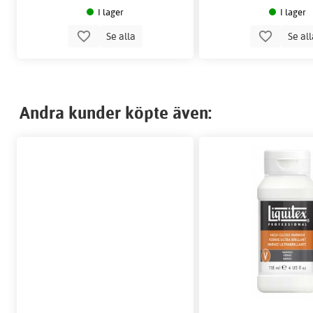
I lager
I lager
Se alla
Se al
Andra kunder köpte även: