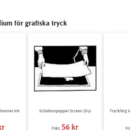
ium för grafiska tryck
rbonnel Ink.
Schablonpapper Screen 10-p
Tryckfärg I
kr
56 kr
Från:
Fr