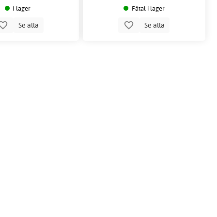
I lager
Fåtal i lager
Se alla
Se alla