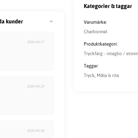
Kategorier & taggar
da kunder
Varumärke:
Charbonnel
2026-04-17
Produktkategori:
Tryckfärg - intaglio / etsni
Taggar:
Tryck
,
Måla & rita
2026-04-19
2026-04-18