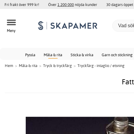
Fri frakt över 999 kr!
Över
1 200 000
nöjda kunder
30 dagars öppet
Meny
Pyssla
Måla & rita
Sticka & virka
Garn och stickning
Hem
>
Måla & rita
>
Tryck & tryckfärg
>
Tryckfärg - intaglio / etsning
Fat