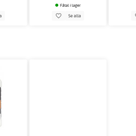
Fåtal i lager
la
Se alla