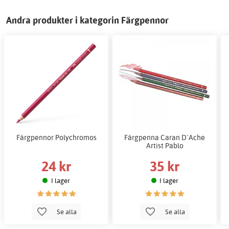
Andra produkter i kategorin Färgpennor
Färgpennor Polychromos
Färgpenna Caran D´Ache
Artist Pablo
24 kr
35 kr
I lager
I lager
Se alla
Se alla