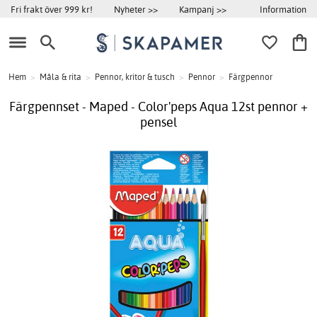
Information
Fri frakt över 999 kr!
Nyheter >>
Kampanj >>
Hem
>
Måla & rita
>
Pennor, kritor & tusch
>
Pennor
>
Färgpennor
Färgpennset - Maped - Color'peps Aqua 12st pennor +
pensel