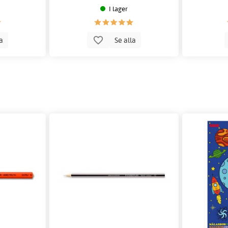
I lager
la
Se alla