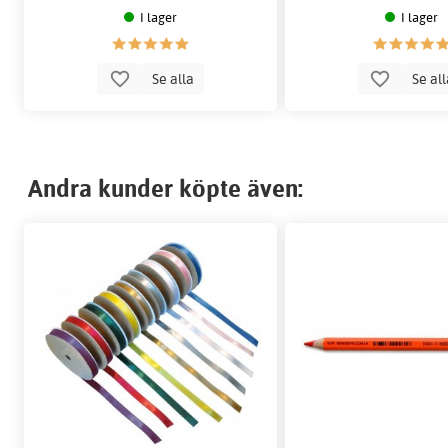
I lager
I lager
Se alla
Se al
Andra kunder köpte även: