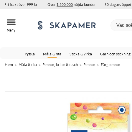
Fri frakt över 999 kr!
Över
1 200 000
nöjda kunder
30 dagars öppet
Meny
Pyssla
Måla & rita
Sticka & virka
Garn och stickning
Hem
>
Måla & rita
>
Pennor, kritor & tusch
>
Pennor
>
Färgpennor