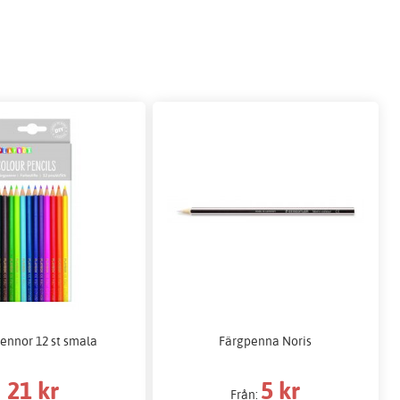
ennor 12 st smala
Färgpenna Noris
21 kr
5 kr
Från: