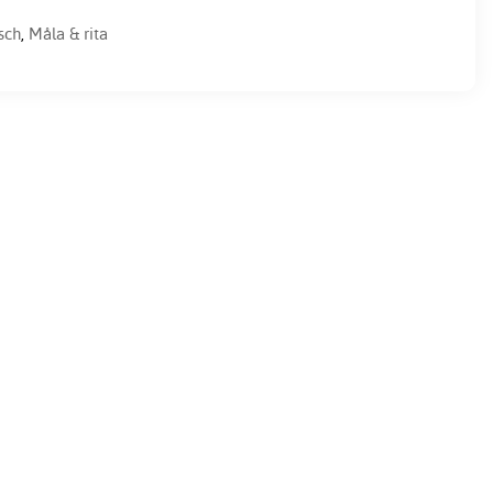
sch
,
Måla & rita