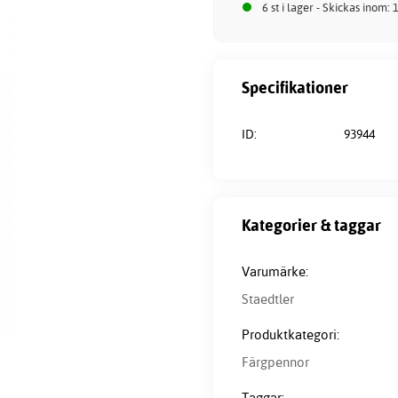
6 st i lager - Skickas inom:
Specifikationer
ID:
93944
Kategorier & taggar
Varumärke:
Staedtler
Produktkategori:
Färgpennor
Taggar: