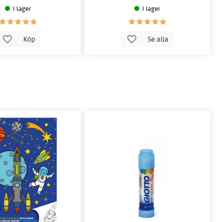
I lager
I lager
Köp
Se alla