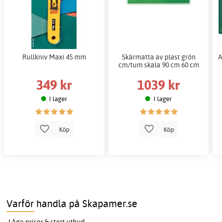
Rullkniv Maxi 45 mm
Skärmatta av plast grön
A
cm/tum skala 90 cm 60 cm
349 kr
1039 kr
I lager
I lager
Köp
Köp
Varför handla på Skapamer.se
Låga priser & stort utbud