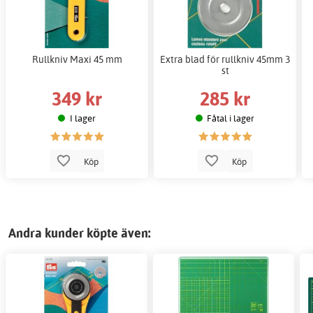
Rullkniv Maxi 45 mm
Extra blad för rullkniv 45mm 3
st
349 kr
285 kr
I lager
Fåtal i lager
Köp
Köp
Andra kunder köpte även: