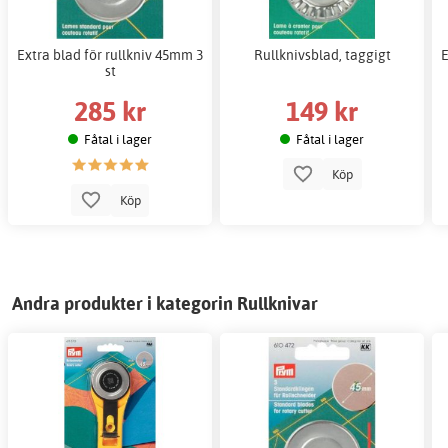
Extra blad för rullkniv 45mm 3
Rullknivsblad, taggigt
E
st
285 kr
149 kr
Fåtal i lager
Fåtal i lager
Köp
Köp
Andra produkter i kategorin Rullknivar