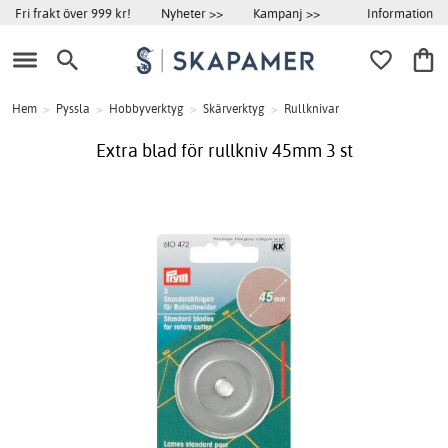
Information
Fri frakt över 999 kr!
Nyheter >>
Kampanj >>
Hem
>
Pyssla
>
Hobbyverktyg
>
Skärverktyg
>
Rullknivar
Extra blad för rullkniv 45mm 3 st