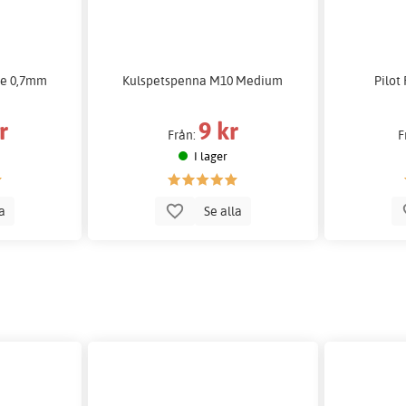
ce 0,7mm
Kulspetspenna M10 Medium
Pilot 
r
9 kr
Från:
F
I lager
la
Se alla