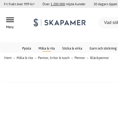
Fri frakt över 999 kr!
Över
1 200 000
nöjda kunder
30 dagars öppet
Meny
Pyssla
Måla & rita
Sticka & virka
Garn och stickning
Hem
>
Måla & rita
>
Pennor, kritor & tusch
>
Pennor
>
Bläckpennor