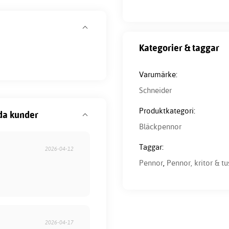
Kategorier & taggar
Varumärke:
Schneider
Produktkategori:
da kunder
Bläckpennor
Taggar:
2026-04-12
Pennor
,
Pennor, kritor & tu
2026-04-17