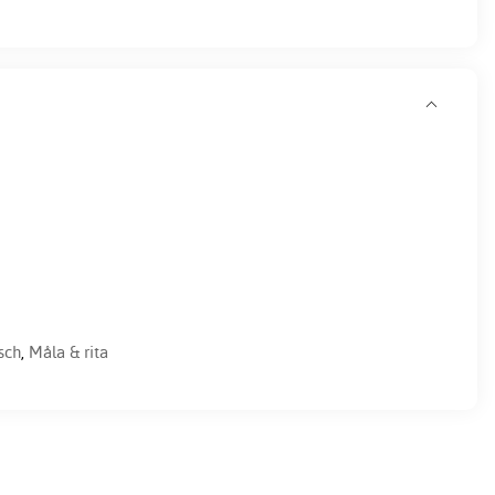
sch
,
Måla & rita