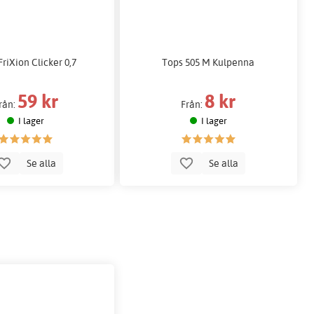
FriXion Clicker 0,7
Tops 505 M Kulpenna
59 kr
8 kr
rån:
Från:
I lager
I lager
Se alla
Se alla