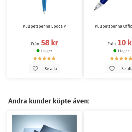
Kulspetspenna Epoca P
Kulspetspenna Offi
58 kr
10 k
Från:
Från:
I lager
I lager
Se alla
Se al
Andra kunder köpte även: