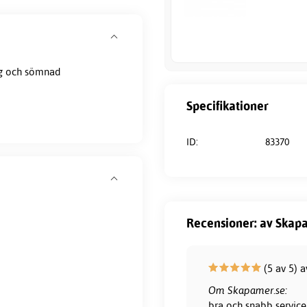
ng och sömnad
Specifikationer
ID:
83370
Recensioner: av Skapa
(5 av 5) 
Om Skapamer.se:
bra och snabb service 