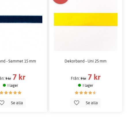
nd - Sammet 15 mm
Dekorband - Uni 25 mm
7 kr
7 kr
ån:
Från:
9 kr
9 kr
I lager
I lager
Se alla
Se alla