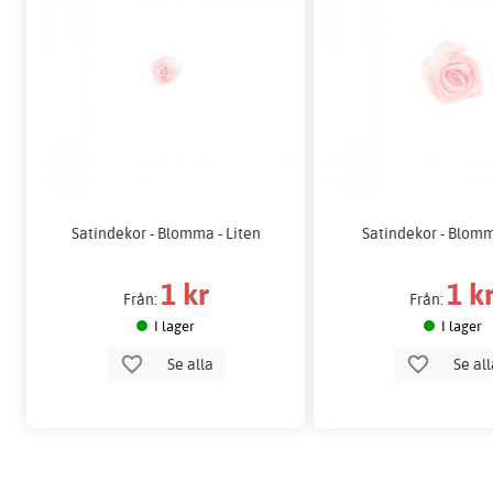
Satindekor - Blomma - Liten
Satindekor - Blomm
1 kr
1 k
Från:
Från:
I lager
I lager
Se alla
Se al