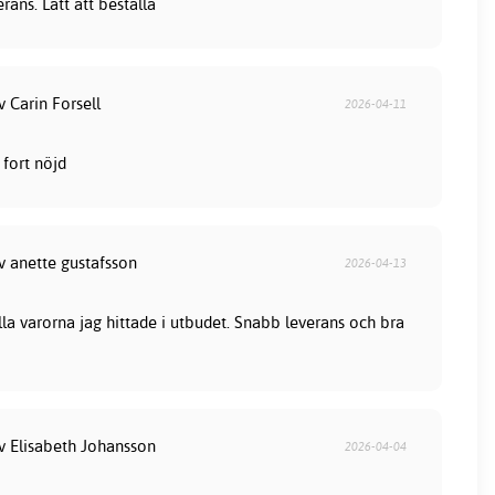
ans. Lätt att beställa
v Carin Forsell
2026-04-11
fort nöjd
v anette gustafsson
2026-04-13
lla varorna jag hittade i utbudet. Snabb leverans och bra
av Elisabeth Johansson
2026-04-04