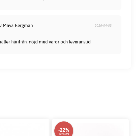
av Maya Bergman
2026-04-05
ställer härifrån, nöjd med varor och leveranstid
-22%
TOM 19/8