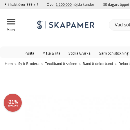
Fri frakt över 999 kr!
Över
1 200 000
nöjda kunder
30 dagars öppet
Meny
Pyssla
Måla & rita
Sticka & virka
Garn och stickning
Hem
>
Sy & Brodera
>
Textilband & snören
>
Band & dekorband
>
Dekorb
-21%
TOM 19/8