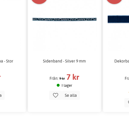
a - Stor
Sidenband - Silver 9 mm
Dekorba
r
7 kr
Från:
Fr
9 kr
I lager
la
Se alla