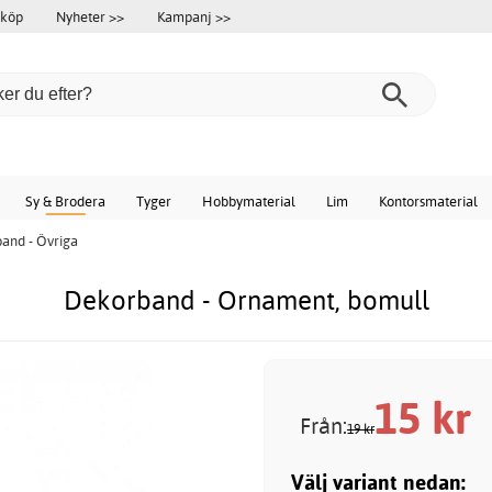
 köp
Nyheter >>
Kampanj >>
Sy & Brodera
Tyger
Hobbymaterial
Lim
Kontorsmaterial
and - Övriga
Dekorband - Ornament, bomull
15
kr
Från:
19 kr
Välj variant nedan: