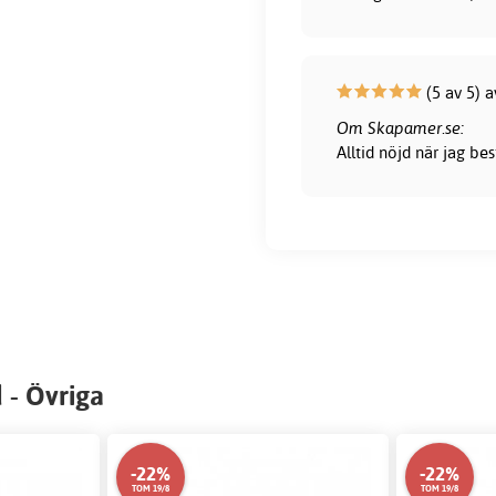
(5 av 5) 
Om Skapamer.se:
Alltid nöjd när jag be
 - Övriga
-22%
-22%
TOM 19/8
TOM 19/8