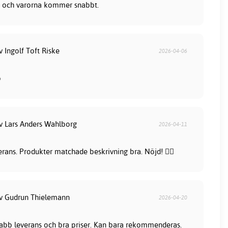
lla och varorna kommer snabbt.
v Ingolf Toft Riske
2026-04-06
b
av Lars Anders Wahlborg
2026-04-11
rans. Produkter matchade beskrivning bra. Nöjd! 👍🏻
av Gudrun Thielemann
2026-04-20
snabb leverans och bra priser. Kan bara rekommenderas.