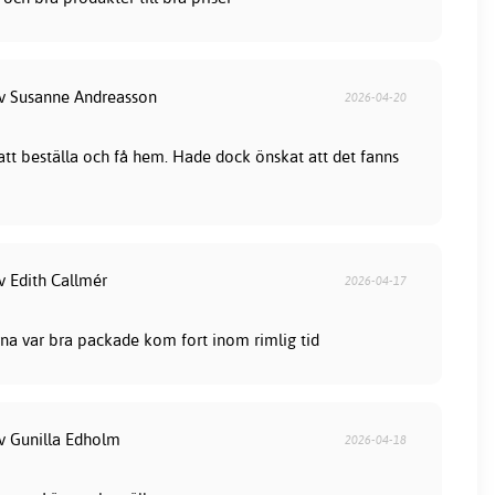
av Susanne Andreasson
2026-04-20
 att beställa och få hem. Hade dock önskat att det fanns
v Edith Callmér
2026-04-17
na var bra packade kom fort inom rimlig tid
av Gunilla Edholm
2026-04-18