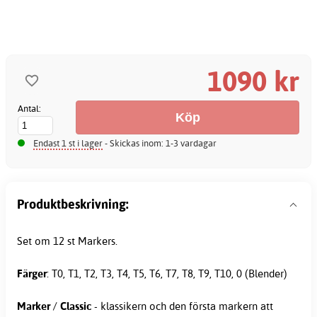
1090 kr
Antal:
Endast 1 st i lager
- Skickas inom: 1-3 vardagar
Produktbeskrivning:
Set om 12 st Markers.
Färger
: T0, T1, T2, T3, T4, T5, T6, T7, T8, T9, T10,
0
(Blender)
Marker
/
Classic
- klassikern och den första markern att