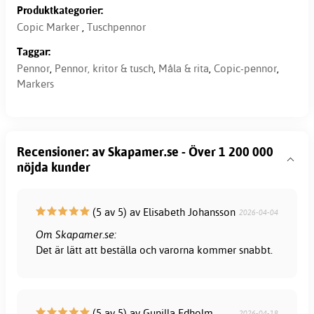
Produktkategorier:
Copic Marker
,
Tuschpennor
Taggar:
Pennor
,
Pennor, kritor & tusch
,
Måla & rita
,
Copic-pennor
,
Markers
Recensioner: av Skapamer.se - Över 1 200 000
nöjda kunder
(5 av 5) av Elisabeth Johansson
2026-04-04
Om Skapamer.se:
Det är lätt att beställa och varorna kommer snabbt.
(5 av 5) av Gunilla Edholm
2026-04-18