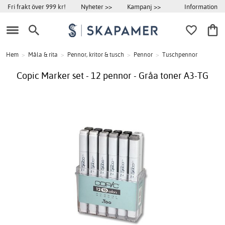
Information
Fri frakt över 999 kr!
Nyheter >>
Kampanj >>
Hem
>
Måla & rita
>
Pennor, kritor & tusch
>
Pennor
>
Tuschpennor
Copic Marker set - 12 pennor - Gråa toner A3-TG