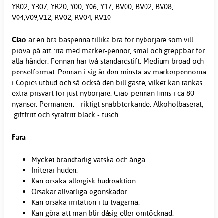
YR02, YR07, YR20, Y00, Y06, Y17, BV00, BV02, BV08,
V04,V09,V12, RV02, RV04, RV10
Ciao
är en bra baspenna tillika bra för nybörjare som vill
prova på att rita med marker-pennor, smal och greppbar för
alla händer. Pennan har två standardstift: Medium broad och
penselformat. Pennan i sig är den minsta av markerpennorna
i Copics utbud och så också den billigaste, vilket kan tänkas
extra prisvärt för just nybörjare. Ciao-pennan finns i ca 80
nyanser. Permanent - riktigt snabbtorkande. Alkoholbaserat,
giftfritt och syrafritt bläck - tusch.
Fara
Mycket brandfarlig vätska och ånga.
Irriterar huden.
Kan orsaka allergisk hudreaktion.
Orsakar allvarliga ögonskador.
Kan orsaka irritation i luftvägarna.
Kan göra att man blir dåsig eller omtöcknad.