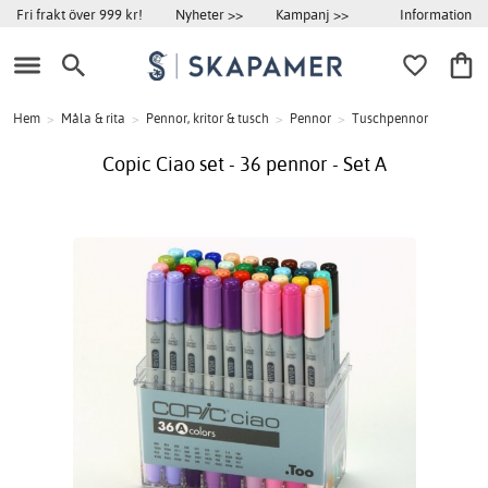
Information
Fri frakt över 999 kr!
Nyheter >>
Kampanj >>
Hem
>
Måla & rita
>
Pennor, kritor & tusch
>
Pennor
>
Tuschpennor
Copic Ciao set - 36 pennor - Set A