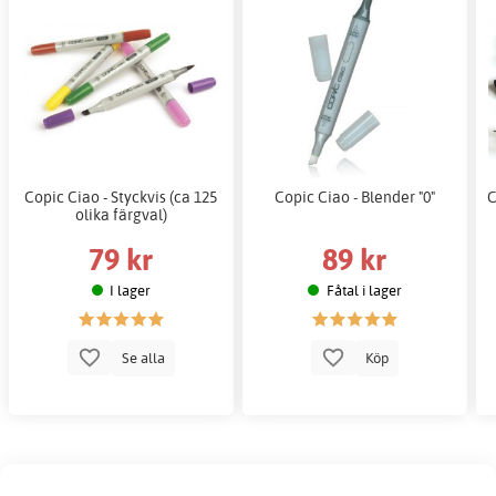
Copic Ciao - Styckvis (ca 125
Copic Ciao - Blender "0"
C
olika färgval)
79 kr
89 kr
I lager
Fåtal i lager
Se alla
Köp