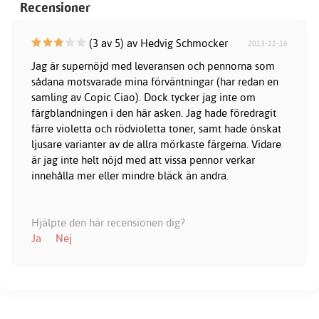
Recensioner
(3 av 5) av Hedvig Schmocker
2013-11-16
Jag är supernöjd med leveransen och pennorna som
sådana motsvarade mina förväntningar (har redan en
samling av Copic Ciao). Dock tycker jag inte om
färgblandningen i den här asken. Jag hade föredragit
färre violetta och rödvioletta toner, samt hade önskat
ljusare varianter av de allra mörkaste färgerna. Vidare
är jag inte helt nöjd med att vissa pennor verkar
innehålla mer eller mindre bläck än andra.
Hjälpte den här recensionen dig?
Ja
Nej