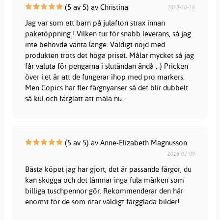
(5 av 5) av Christina
2013-10-18
Jag var som ett barn på julafton strax innan
paketöppning ! Vilken tur för snabb leverans, så jag
inte behövde vänta länge. Väldigt nöjd med
produkten trots det höga priset. Målar mycket så jag
får valuta för pengarna i slutändan ändå :-) Pricken
över i:et är att de fungerar ihop med pro markers.
Men Copics har fler färgnyanser så det blir dubbelt
så kul och färglatt att måla nu.
(5 av 5) av Anne-Elizabeth Magnusson
2016-02-09
Bästa köpet jag har gjort, det är passande färger, du
kan skugga och det lämnar inga fula märken som
billiga tuschpennor gör. Rekommenderar den här
enormt för de som ritar väldigt färgglada bilder!