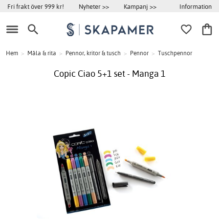
Information
Fri frakt över 999 kr!
Nyheter >>
Kampanj >>
Hem
>
Måla & rita
>
Pennor, kritor & tusch
>
Pennor
>
Tuschpennor
Copic Ciao 5+1 set - Manga 1