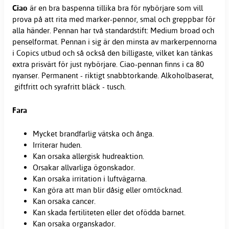
Ciao
är en bra baspenna tillika bra för nybörjare som vill
prova på att rita med marker-pennor, smal och greppbar för
alla händer. Pennan har två standardstift: Medium broad och
penselformat. Pennan i sig är den minsta av markerpennorna
i Copics utbud och så också den billigaste, vilket kan tänkas
extra prisvärt för just nybörjare. Ciao-pennan finns i ca 80
nyanser. Permanent - riktigt snabbtorkande. Alkoholbaserat,
giftfritt och syrafritt bläck - tusch.
Fara
Mycket brandfarlig vätska och ånga.
Irriterar huden.
Kan orsaka allergisk hudreaktion.
Orsakar allvarliga ögonskador.
Kan orsaka irritation i luftvägarna.
Kan göra att man blir dåsig eller omtöcknad.
Kan orsaka cancer.
Kan skada fertiliteten eller det ofödda barnet.
Kan orsaka organskador.