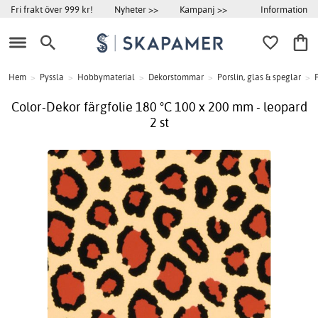
Information
Fri frakt över 999 kr!
Nyheter >>
Kampanj >>
Hem
>
Pyssla
>
Hobbymaterial
>
Dekorstommar
>
Porslin, glas & speglar
>
F
Color-Dekor färgfolie 180 °C 100 x 200 mm - leopard
2 st