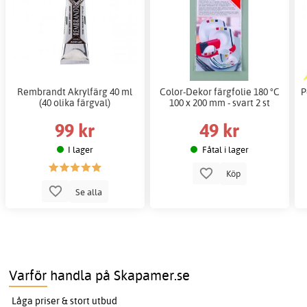
Rembrandt Akrylfärg 40 ml
Color-Dekor färgfolie 180 °C
P
(40 olika färgval)
100 x 200 mm - svart 2 st
99 kr
49 kr
I lager
Fåtal i lager
Köp
Se alla
Varför handla på Skapamer.se
Låga priser & stort utbud