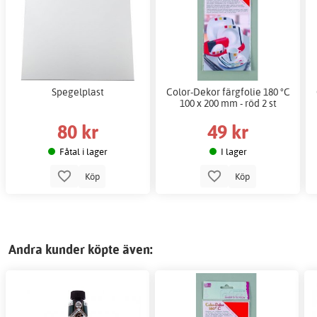
Spegelplast
Color-Dekor färgfolie 180 °C
100 x 200 mm - röd 2 st
80 kr
49 kr
Fåtal i lager
I lager
Köp
Köp
Andra kunder köpte även: