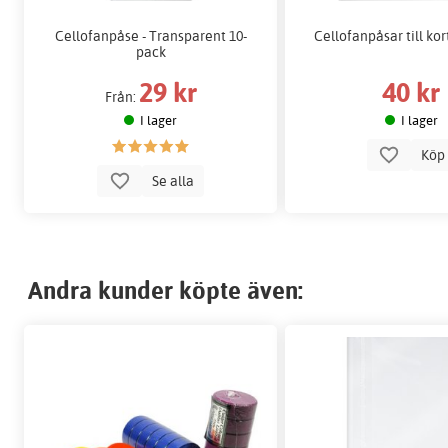
Cellofanpåse - Transparent 10-
Cellofanpåsar till kort
pack
29 kr
40 kr
Från:
I lager
I lager
Kö
Se alla
Andra kunder köpte även: