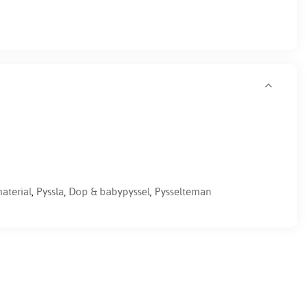
terial
,
Pyssla
,
Dop & babypyssel
,
Pysselteman