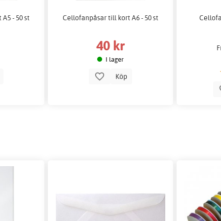
 A5 - 50 st
Cellofanpåsar till kort A6 - 50 st
Cellofa
40 kr
F
I lager
p
Köp