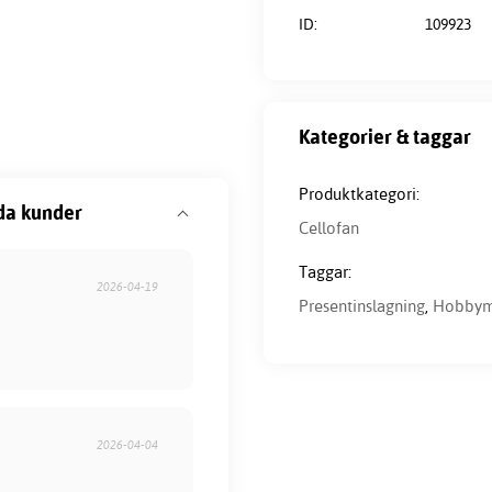
ID:
109923
Kategorier & taggar
Produktkategori:
da kunder
Cellofan
Taggar:
2026-04-19
Presentinslagning
,
Hobbyma
2026-04-04