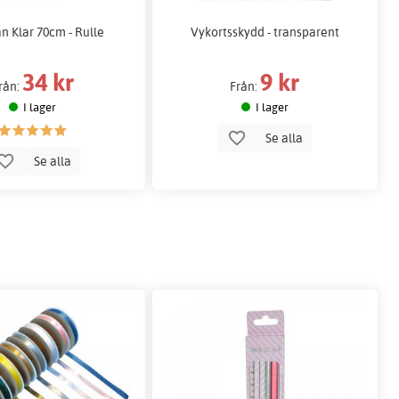
n Klar 70cm - Rulle
Vykortsskydd - transparent
34 kr
9 kr
rån:
Från:
I lager
I lager
Se alla
Se alla