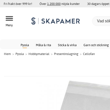
Fri frakt över 999 kr!
Över
1 200 000
nöjda kunder
30 dagars öppet
Meny
Pyssla
Måla & rita
Sticka & virka
Garn och stickning
Hem
>
Pyssla
>
Hobbymaterial
>
Presentinslagning
>
Cellofan