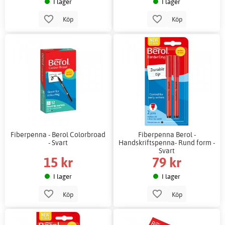
I lager
I lager
Köp
Köp
Fiberpenna - Berol Colorbroad
Fiberpenna Berol -
- Svart
Handskriftspenna- Rund form -
Svart
15 kr
79 kr
I lager
I lager
Köp
Köp