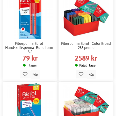
Fiberpenna Berol -
Fiberpenna Berol - Color Broad
Handskriftspenna- Rund form -
- 288 pennor
Blå
79 kr
2589 kr
I lager
Fåtal i lager
Köp
Köp