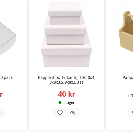
10-pack
Pappersbox, fyrkantig,10x10x4,
PappA
8x8x3,5, 9x8x3, 3 st
r
40 kr
Fr
I lager
la
Köp