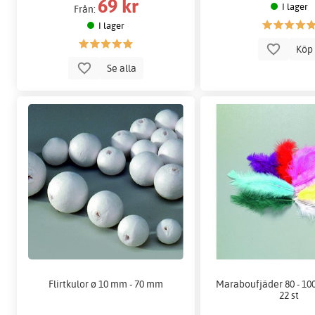
69 kr
I lager
Från:
I lager
Kö
Se alla
Flirtkulor ø 10 mm - 70 mm
Maraboufjäder 80 - 100
22 st