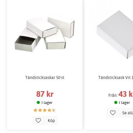
Tändsticksaskar 50 st
Tändsticksask Vit 
87 kr
43 k
Från:
I lager
I lager
Se al
Köp