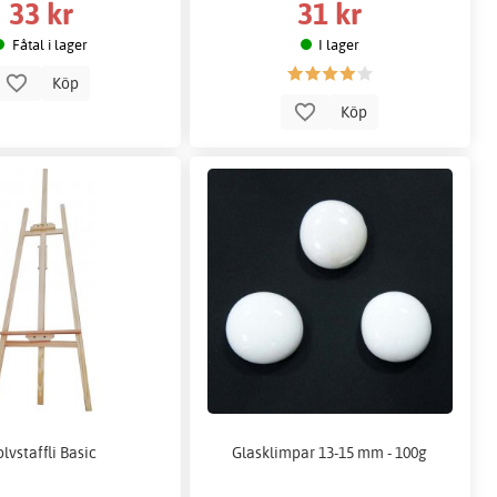
33 kr
31 kr
Fåtal i lager
I lager
Köp
Köp
lvstaffli Basic
Glasklimpar 13-15 mm - 100g