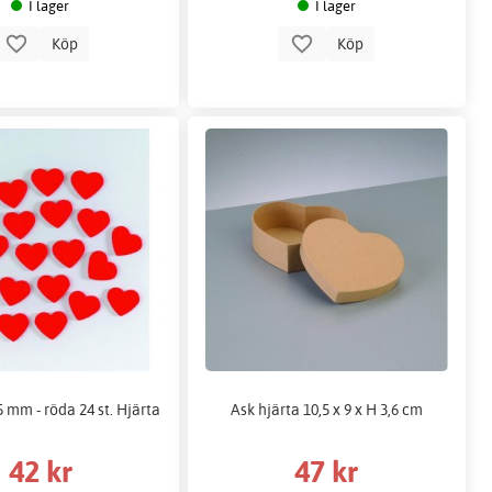
I lager
I lager
Köp
Köp
5 mm - röda 24 st. Hjärta
Ask hjärta 10,5 x 9 x H 3,6 cm
42 kr
47 kr