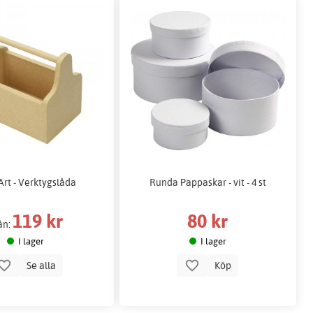
rt - Verktygslåda
Runda Pappaskar - vit - 4 st
119 kr
80 kr
ån:
I lager
I lager
Se alla
Köp