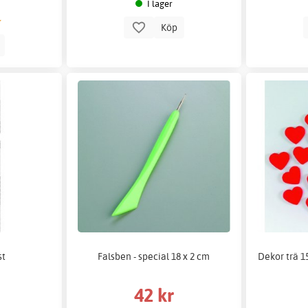
I lager
Köp
p
st
Falsben - special 18 x 2 cm
Dekor trä 1
42 kr