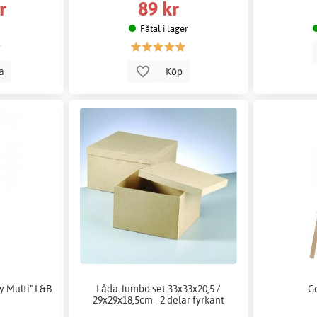
r
89 kr
Fåtal i lager
la
Köp
y Multi" L&B
Låda Jumbo set 33x33x20,5 /
Go
29x29x18,5cm - 2 delar fyrkant