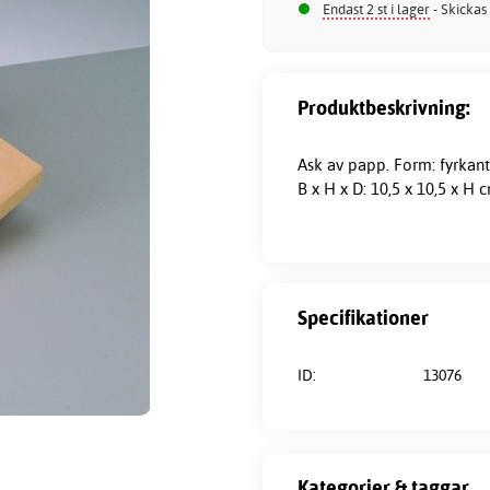
Endast 2 st i lager
- Skickas
Produktbeskrivning:
Ask av papp. Form: fyrkant
B x H x D: 10,5 x 10,5 x H 
Specifikationer
ID:
13076
Kategorier & taggar