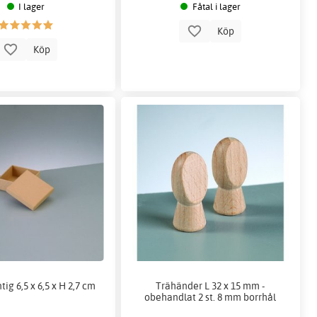
I lager
Fåtal i lager
Köp
Köp
tig 6,5 x 6,5 x H 2,7 cm
Trähänder L 32 x 15 mm -
obehandlat 2 st. 8 mm borrhål