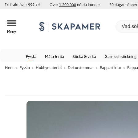
Fri frakt över 999 kr!
Över
1 200 000
nöjda kunder
30 dagars öppet
Meny
Pyssla
Måla & rita
Sticka & virka
Garn och stickning
Hem
>
Pyssla
>
Hobbymaterial
>
Dekorstommar
>
Pappartiklar
>
Pappa