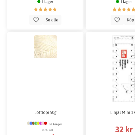
I lager
I lager
Se alla
Kö
Lettlopi 50g
Linjal Mini 1 
38 färger
32 kr
100% Ull