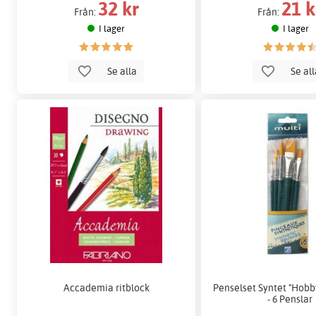
32 kr
21 k
Från:
Från:
I lager
I lager
Se alla
Se al
Accademia ritblock
Penselset Syntet "Hobb
- 6 Penslar