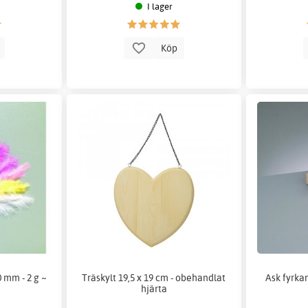
I lager
p
Köp
 mm - 2 g ~
Träskylt 19,5 x 19 cm - obehandlat
Ask fyrkan
hjärta