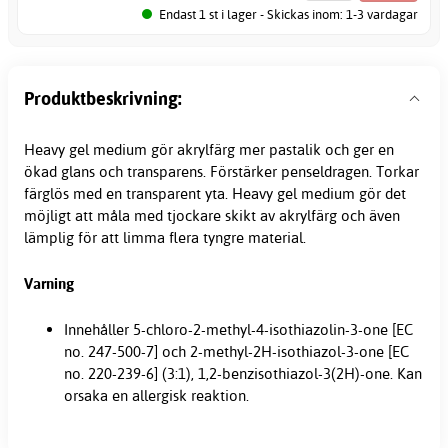
Endast 1 st i lager - Skickas inom: 1-3 vardagar
Produktbeskrivning:
Heavy gel medium gör akrylfärg mer pastalik och ger en
ökad glans och transparens. Förstärker penseldragen. Torkar
färglös med en transparent yta. Heavy gel medium gör det
möjligt att måla med tjockare skikt av akrylfärg och även
lämplig för att limma flera tyngre material.
Varning
Innehåller 5-chloro-2-methyl-4-isothiazolin-3-one [EC
no. 247-500-7] och 2-methyl-2H-isothiazol-3-one [EC
no. 220-239-6] (3:1), 1,2-benzisothiazol-3(2H)-one. Kan
orsaka en allergisk reaktion.