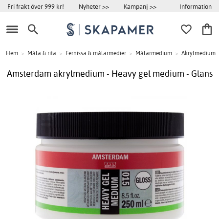
Information
Fri frakt över 999 kr!
Nyheter >>
Kampanj >>
Hem
>
Måla & rita
>
Fernissa & målarmedier
>
Målarmedium
>
Akrylmedium
Amsterdam akrylmedium - Heavy gel medium - Glans