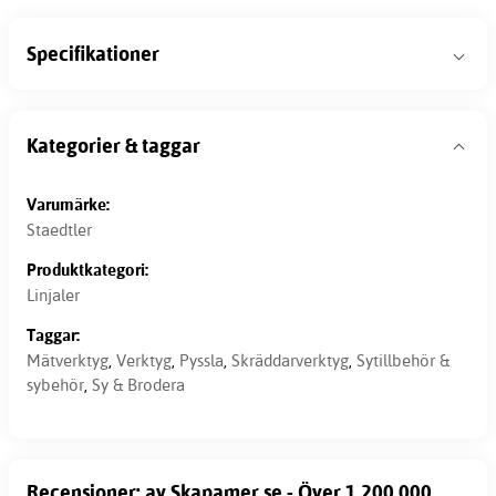
Specifikationer
Kategorier & taggar
Varumärke:
Staedtler
Produktkategori:
Linjaler
Taggar:
Mätverktyg
,
Verktyg
,
Pyssla
,
Skräddarverktyg
,
Sytillbehör &
sybehör
,
Sy & Brodera
Recensioner: av Skapamer.se - Över 1 200 000