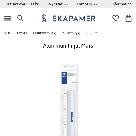
Information
Fri frakt över 999 kr!
Nyheter >>
Kampanj >>
Hem
>
Pyssla
>
Hobbyverktyg
>
Mätverktyg
>
Linjaler
Aluminumlinjal Mars