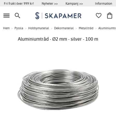
Information
Fri frakt över 999 kr!
Nyheter >>
Kampanj >>
Hem
>
Pyssla
>
Hobbymaterial
>
Dekormaterial
>
Metalltråd
>
Aluminiumtr
Aluminiumtråd - Ø2 mm - silver - 100 m