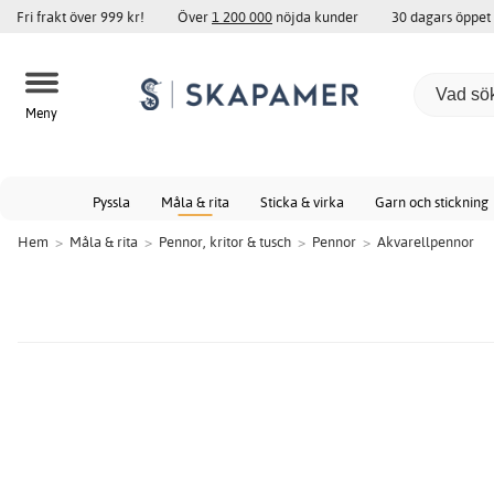
Fri frakt över 999 kr!
Över
1 200 000
nöjda kunder
30 dagars öppet
Meny
Pyssla
Måla & rita
Sticka & virka
Garn och stickning
Hem
>
Måla & rita
>
Pennor, kritor & tusch
>
Pennor
>
Akvarellpennor