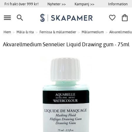
Information
Fri frakt över 999 kr!
Nyheter >>
Kampanj >>
Hem
>
Måla & rita
>
Fernissa & målarmedier
>
Målarmedium
>
Akvarellmedi
Akvarellmedium Sennelier Liquid Drawing gum - 75ml