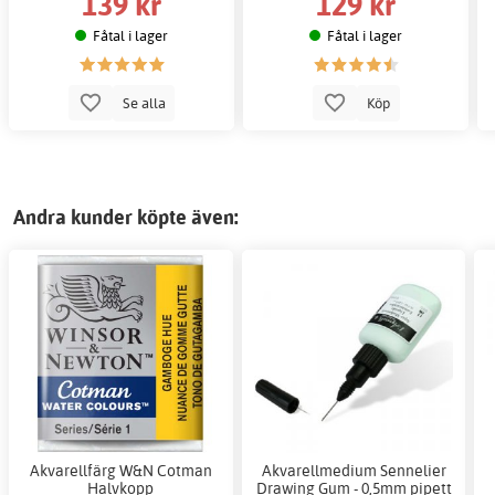
139 kr
129 kr
Fåtal i lager
Fåtal i lager
Se alla
Köp
Andra kunder köpte även:
Akvarellfärg W&N Cotman
Akvarellmedium Sennelier
Halvkopp
Drawing Gum - 0,5mm pipett