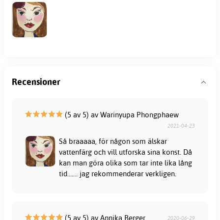
Recensioner
(5 av 5) av Warinyupa Phongphaew
2021-04-23
Så braaaaa, för någon som älskar
vattenfärg och vill utforska sina konst. Då
kan man göra olika som tar inte lika lång
tid....... jag rekommenderar verkligen.
(5 av 5) av Annika Berger
2020-06-29