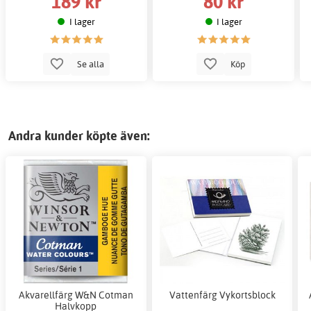
189 kr
80 kr
I lager
I lager
Se alla
Köp
Andra kunder köpte även:
Akvarellfärg W&N Cotman
Vattenfärg Vykortsblock
Halvkopp