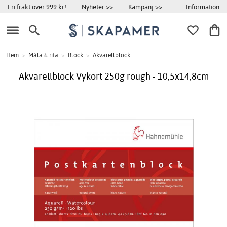
Information
Fri frakt över 999 kr!
Nyheter >>
Kampanj >>
Hem
>
Måla & rita
>
Block
>
Akvarellblock
Akvarellblock Vykort 250g rough - 10,5x14,8cm