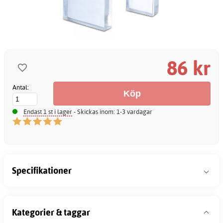
86 kr
Antal:
Endast 1 st i lager
- Skickas inom: 1-3 vardagar
Specifikationer
Kategorier & taggar