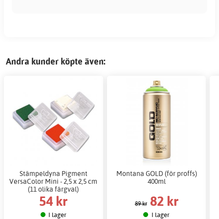
Andra kunder köpte även:
Stämpeldyna Pigment
Montana GOLD (för proffs)
VersaColor Mini - 2,5 x 2,5 cm
400ml
(11 olika färgval)
54 kr
82 kr
89 kr
I lager
I lager