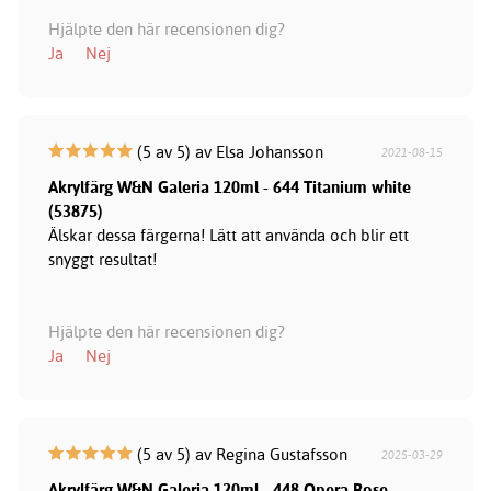
Hjälpte den här recensionen dig?
Ja
Nej
(5 av 5) av Elsa Johansson
2021-08-15
Akrylfärg W&N Galeria 120ml - 644 Titanium white
(53875)
Älskar dessa färgerna! Lätt att använda och blir ett
snyggt resultat!
Hjälpte den här recensionen dig?
Ja
Nej
(5 av 5) av Regina Gustafsson
2025-03-29
Akrylfärg W&N Galeria 120ml - 448 Opera Rose