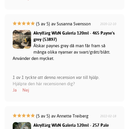
(5 av 5) av Susanna Svensson
2020-12-10
Akrylfärg W&N Galeria 120ml - 465 Payne's
grey (53897)
Älskar paynes grey då man får fram så
många olika nyanser av svart/grått/blått.
Använder den mycket.
1 av 1 tyckte att denna recension var till hjälp.
Hjälpte den här recensionen dig?
Ja
Nej
(5 av 5) av Annette Treiberg
2022-02-18
Akrylfärg W&N Galeria 120ml - 257 Pale