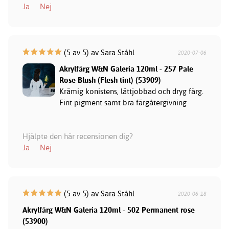
Ja
Nej
(5 av 5) av Sara Ståhl
2020-07-06
Akrylfärg W&N Galeria 120ml - 257 Pale
Rose Blush (Flesh tint) (53909)
Krämig konistens, lättjobbad och dryg färg.
Fint pigment samt bra färgåtergivning
Hjälpte den här recensionen dig?
Ja
Nej
(5 av 5) av Sara Ståhl
2020-06-18
Akrylfärg W&N Galeria 120ml - 502 Permanent rose
(53900)