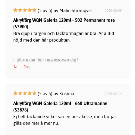
(5 av 5) av Malin Strömqvist
2020-02-09
Akrylfärg W&N Galeria 120ml - 502 Permanent rose
(53900)
Bra djup i färgen och täckförmågan är bra. Är alltid
nöjd med den här produkten.
Hjälpte den här recensionen dig?
Ja
Nej
(5 av 5) av Kristina
2020-03-14
Akrylfärg W&N Galeria 120ml - 660 Ultramarine
(53876)
Ej helt täckande vilket var en besvikelse, men börjar
gilla den mer å mer nu.