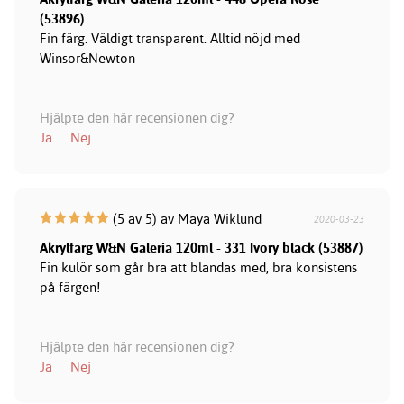
(53896)
Fin färg. Väldigt transparent. Alltid nöjd med
Winsor&Newton
Hjälpte den här recensionen dig?
Ja
Nej
(5 av 5) av Maya Wiklund
2020-03-23
Akrylfärg W&N Galeria 120ml - 331 Ivory black (53887)
Fin kulör som går bra att blandas med, bra konsistens
på färgen!
Hjälpte den här recensionen dig?
Ja
Nej