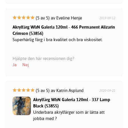
(5 av 5) av Eveline Henje
2019-09-12
Akrylfärg W&N Galeria 120ml - 466 Permanent Alizarin
Crimson (53856)
Superhärlig färg i bra kvalitet och bra viskositet.
Hjälpte den här recensionen dig?
Ja
Nej
(5 av 5) av Katrin Asplund
2020-09-21
Akrylfärg W&N Galeria 120ml - 337 Lamp
Black (53855)
Underbara akrylfärger som är lätta att
jobba med ?