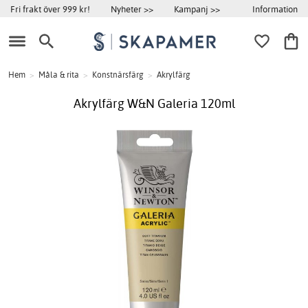
Information
Fri frakt över 999 kr!
Nyheter >>
Kampanj >>
Hem
>
Måla & rita
>
Konstnärsfärg
>
Akrylfärg
Akrylfärg W&N Galeria 120ml