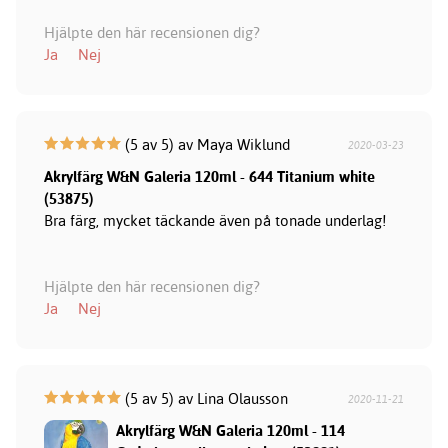
Hjälpte den här recensionen dig?
Ja
Nej
(5 av 5) av Maya Wiklund
2020-03-23
Akrylfärg W&N Galeria 120ml - 644 Titanium white
(53875)
Bra färg, mycket täckande även på tonade underlag!
Hjälpte den här recensionen dig?
Ja
Nej
(5 av 5) av Lina Olausson
2020-11-21
Akrylfärg W&N Galeria 120ml - 114