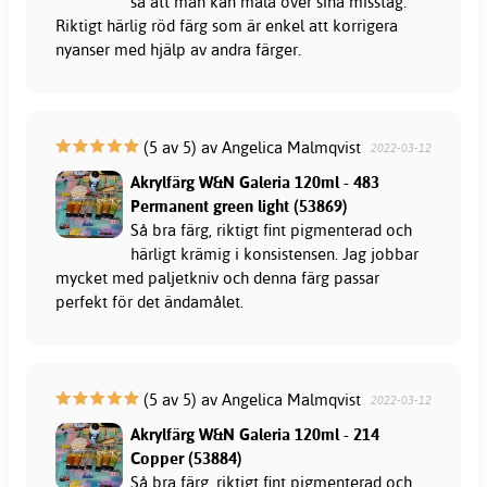
så att man kan måla över sina misstag.
Riktigt härlig röd färg som är enkel att korrigera
nyanser med hjälp av andra färger.
(5 av 5) av Angelica Malmqvist
2022-03-12
Akrylfärg W&N Galeria 120ml - 483
Permanent green light (53869)
Så bra färg, riktigt fint pigmenterad och
härligt krämig i konsistensen. Jag jobbar
mycket med paljetkniv och denna färg passar
perfekt för det ändamålet.
(5 av 5) av Angelica Malmqvist
2022-03-12
Akrylfärg W&N Galeria 120ml - 214
Copper (53884)
Så bra färg, riktigt fint pigmenterad och