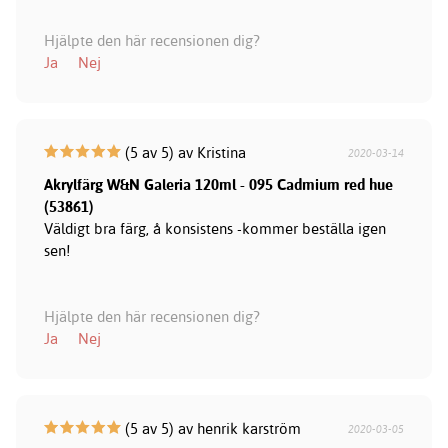
Hjälpte den här recensionen dig?
Ja
Nej
(5 av 5) av Kristina
2020-03-14
Akrylfärg W&N Galeria 120ml - 095 Cadmium red hue
(53861)
Väldigt bra färg, å konsistens -kommer beställa igen
sen!
Hjälpte den här recensionen dig?
Ja
Nej
(5 av 5) av henrik karström
2020-03-05