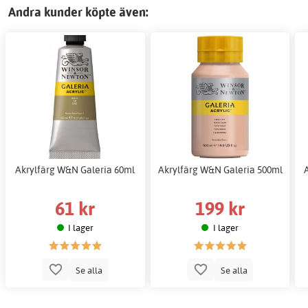
Andra kunder köpte även:
Akrylfärg W&N Galeria 60ml
Akrylfärg W&N Galeria 500ml
61 kr
199 kr
I lager
I lager
Se alla
Se alla