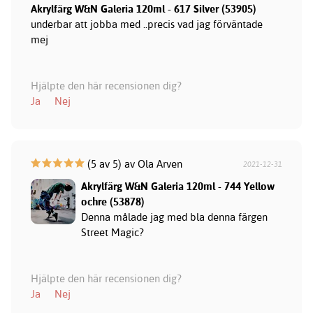
Akrylfärg W&N Galeria 120ml - 617 Silver (53905)
underbar att jobba med ..precis vad jag förväntade
mej
Hjälpte den här recensionen dig?
Ja
Nej
(5 av 5) av Ola Arven
2021-12-31
Akrylfärg W&N Galeria 120ml - 744 Yellow
ochre (53878)
Denna målade jag med bla denna färgen
Street Magic?
Hjälpte den här recensionen dig?
Ja
Nej