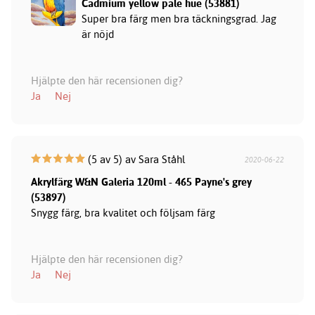
Cadmium yellow pale hue (53881)
Super bra färg men bra täckningsgrad. Jag
är nöjd
Hjälpte den här recensionen dig?
Ja
Nej
(5 av 5) av Sara Ståhl
2020-06-22
Akrylfärg W&N Galeria 120ml - 465 Payne's grey
(53897)
Snygg färg, bra kvalitet och följsam färg
Hjälpte den här recensionen dig?
Ja
Nej