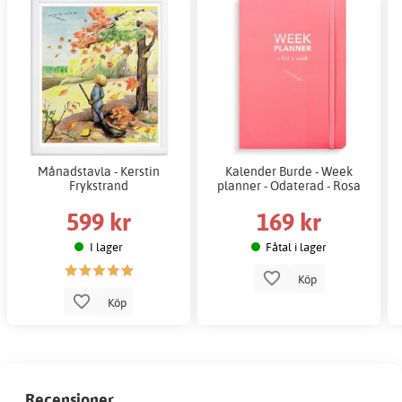
Månadstavla - Kerstin
Kalender Burde - Week
Frykstrand
planner - Odaterad - Rosa
599 kr
169 kr
I lager
Fåtal i lager
Köp
Köp
Recensioner