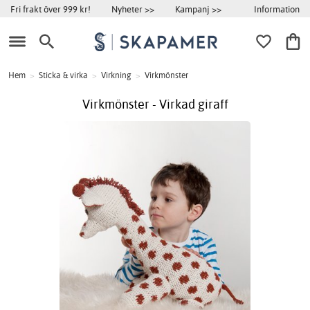
Information
Fri frakt över 999 kr!
Nyheter >>
Kampanj >>
Hem
>
Sticka & virka
>
Virkning
>
Virkmönster
Virkmönster - Virkad giraff