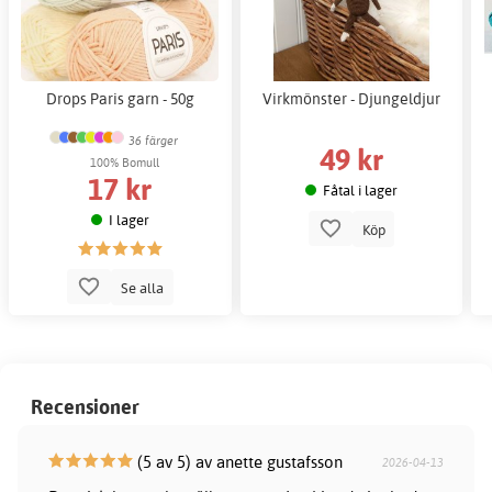
Drops Paris garn - 50g
Virkmönster - Djungeldjur
36 färger
49 kr
100% Bomull
17 kr
Fåtal i lager
I lager
Köp
Se alla
Recensioner
(5 av 5) av anette gustafsson
2026-04-13