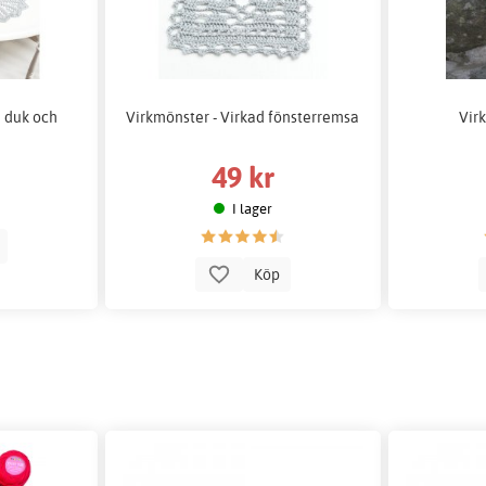
d duk och
Virkmönster - Virkad fönsterremsa
Vir
49 kr
I lager
p
Köp