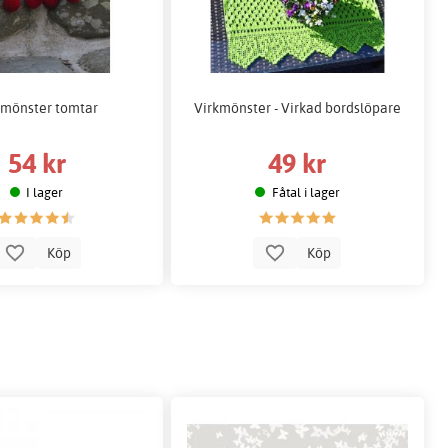
kmönster tomtar
Virkmönster - Virkad bordslöpare
54 kr
49 kr
I lager
Fåtal i lager
Köp
Köp