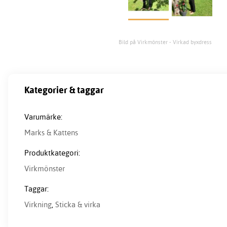
Bild på Virkmönster - Virkad byxdress
Kategorier & taggar
Varumärke:
Marks & Kattens
Produktkategori:
Virkmönster
Taggar:
Virkning
,
Sticka & virka