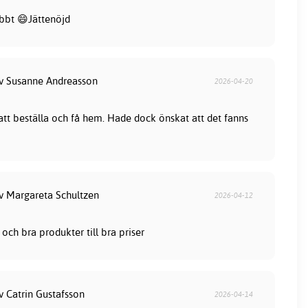
bbt 😄Jättenöjd
av Susanne Andreasson
2026-04-20
 att beställa och få hem. Hade dock önskat att det fanns
av Margareta Schultzen
2026-04-12
och bra produkter till bra priser
v Catrin Gustafsson
2026-04-14