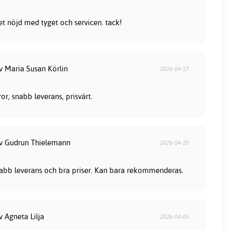
et nöjd med tyget och servicen. tack!
v Maria Susan Körlin
2026-04-17
or, snabb leverans, prisvärt.
av Gudrun Thielemann
2026-04-20
snabb leverans och bra priser. Kan bara rekommenderas.
v Agneta Lilja
2026-04-05