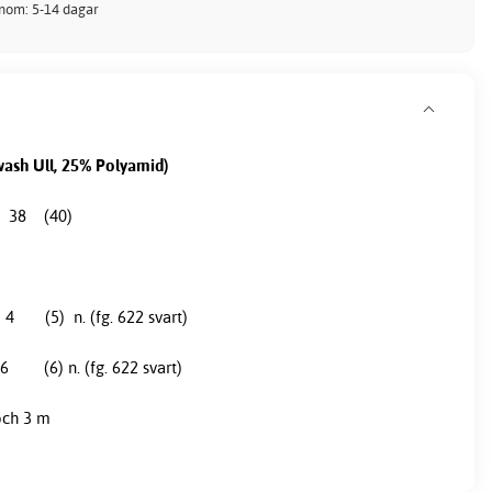
inom: 5-14 dagar
ash Ull, 25% Polyamid)
38 (40)
 n. (fg. 622 svart)
n. (fg. 622 svart)
h 3 m