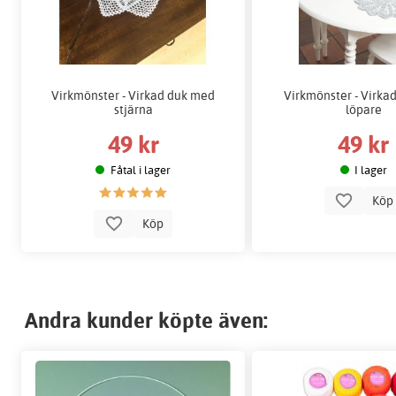
Virkmönster - Virkad duk med
Virkmönster - Virka
stjärna
löpare
49 kr
49 kr
Fåtal i lager
I lager
Kö
Köp
Andra kunder köpte även: