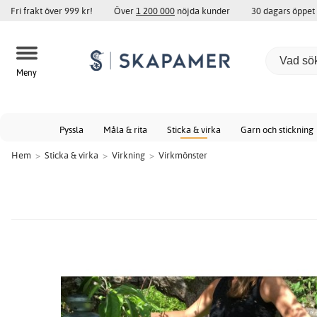
Fri frakt över 999 kr!
Över
1 200 000
nöjda kunder
30 dagars öppet
Meny
Pyssla
Måla & rita
Sticka & virka
Garn och stickning
Hem
>
Sticka & virka
>
Virkning
>
Virkmönster