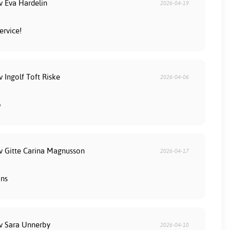
v Eva Hardelin
2026-04-19
ervice!
v Ingolf Toft Riske
2026-04-06
b
av Gitte Carina Magnusson
2026-04-17
ans
av Sara Unnerby
2026-04-10