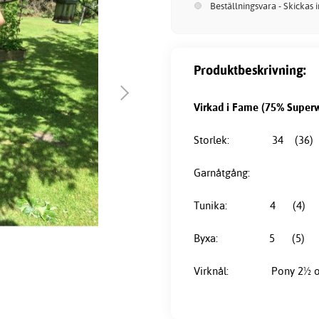
Beställningsvara - Skickas 
Produktbeskrivning:
Virkad i Fame (75% Superw
Storlek: 34 (36) 
Garnåtgång:
Tunika: 4 (4) 4 (5)
Byxa: 5 (5) 6 (6) 
Virknål: Pony 2½ oc