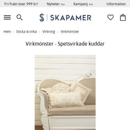
Information
Fri frakt över 999 kr!
Nyheter >>
Kampanj >>
Hem
>
Sticka & virka
>
Virkning
>
Virkmönster
Virkmönster - Spetsvirkade kuddar