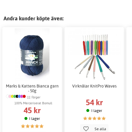
Andra kunder köpte även:
Marks & Kattens Bianca garn
Virknålar KnitPro Waves
- 50g
11 färger
54 kr
100% Merceriserat Bomull
45 kr
I lager
I lager
Se alla