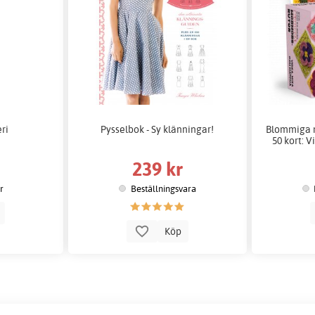
ri
Pysselbok - Sy klänningar!
Blommiga m
50 kort: 
239 kr
er
Beställningsvara
p
Köp