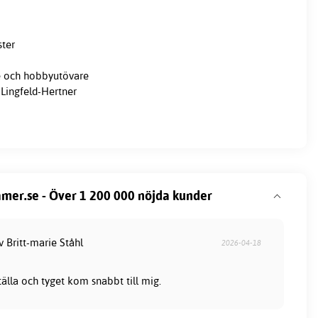
ster
e och hobbyutövare
 Lingfeld-Hertner
mer.se - Över 1 200 000 nöjda kunder
v Britt-marie Ståhl
2026-04-18
tälla och tyget kom snabbt till mig.