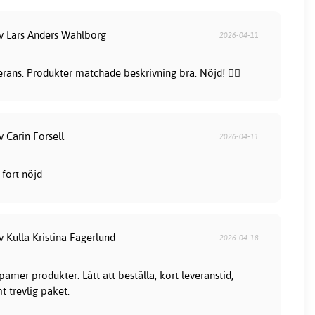
av Lars Anders Wahlborg
2026-04-11
rans. Produkter matchade beskrivning bra. Nöjd! 👍🏻
v Carin Forsell
2026-04-11
fort nöjd
v Kulla Kristina Fagerlund
2026-04-18
mer produkter. Lätt att beställa, kort leveranstid,
t trevlig paket.