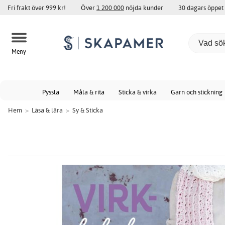
Fri frakt över 999 kr!
Över
1 200 000
nöjda kunder
30 dagars öppet
Meny
Pyssla
Måla & rita
Sticka & virka
Garn och stickning
Hem
>
Läsa & lära
>
Sy & Sticka