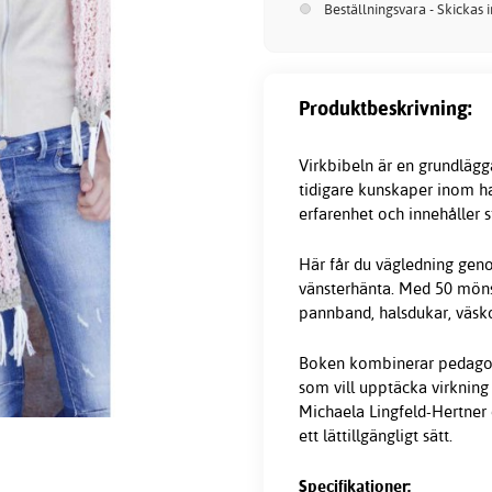
Beställningsvara - Skickas 
Produktbeskrivning:
Virkbibeln är en grundlägga
tidigare kunskaper inom h
erfarenhet och innehåller s
Här får du vägledning genom
vänsterhänta. Med 50 möns
pannband, halsdukar, väsk
Boken kombinerar pedagogi
som vill upptäcka virknin
Michaela Lingfeld-Hertner 
ett lättillgängligt sätt.
Specifikationer: