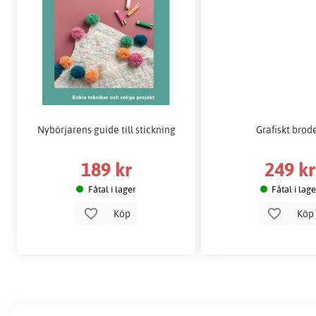
Nybörjarens guide till stickning
Grafiskt brode
189 kr
249 kr
Fåtal i lager
Fåtal i lag
Köp
Kö