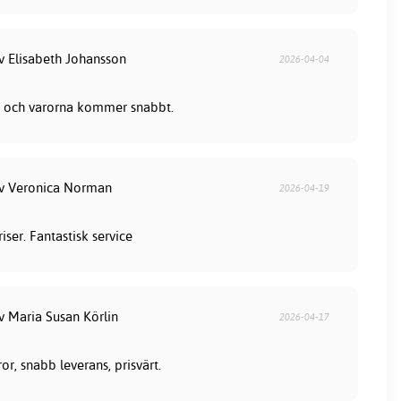
av Elisabeth Johansson
2026-04-04
lla och varorna kommer snabbt.
av Veronica Norman
2026-04-19
iser. Fantastisk service
v Maria Susan Körlin
2026-04-17
or, snabb leverans, prisvärt.