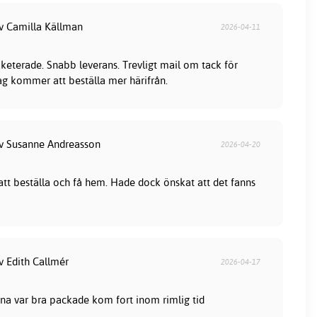
av Camilla Källman
2026-04-11
keterade. Snabb leverans. Trevligt mail om tack för
jag kommer att beställa mer härifrån.
av Susanne Andreasson
2026-04-20
 att beställa och få hem. Hade dock önskat att det fanns
v Edith Callmér
2026-04-17
na var bra packade kom fort inom rimlig tid