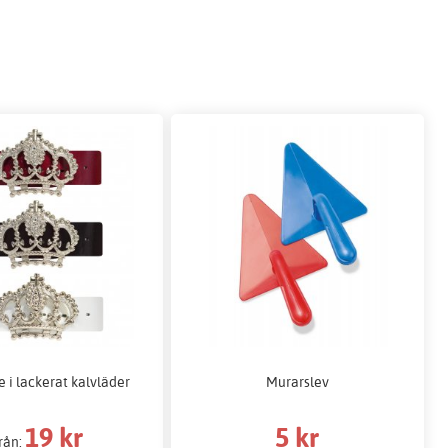
 i lackerat kalvläder
Murarslev
19 kr
5 kr
rån: