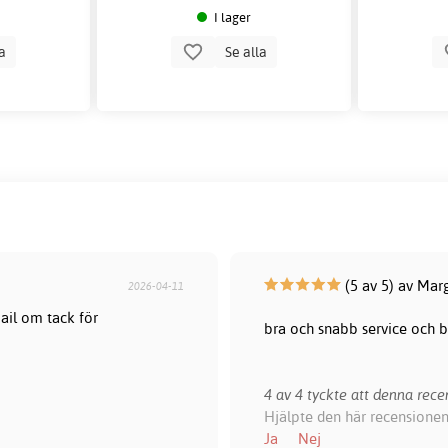
I lager
la
Se alla
(5 av 5) av Mar
2026-04-11
ail om tack för
bra och snabb service och br
4 av 4 tyckte att denna recen
Hjälpte den här recensionen
Ja
Nej