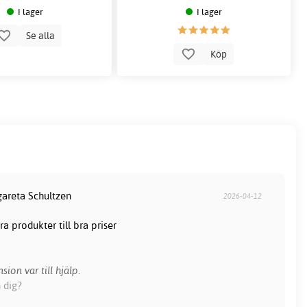
I lager
I lager
Se alla
Köp
gareta Schultzen
2026-04-12
a produkter till bra priser
sion var till hjälp.
 dig?