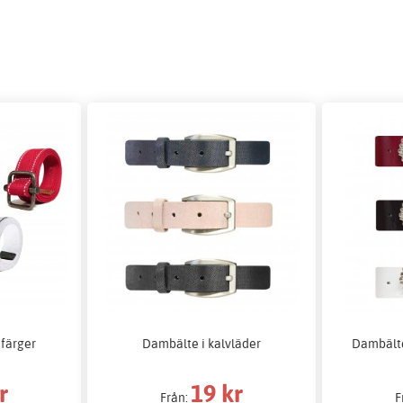
 färger
Dambälte i kalvläder
Dambälte
r
19 kr
Från:
F