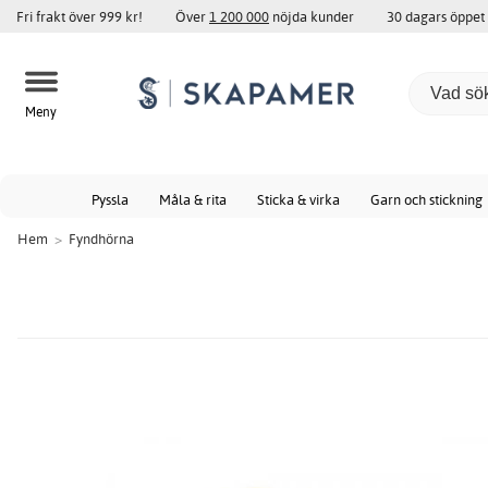
Fri frakt över 999 kr!
Över
1 200 000
nöjda kunder
30 dagars öppet
Meny
Pyssla
Måla & rita
Sticka & virka
Garn och stickning
Hem
>
Fyndhörna