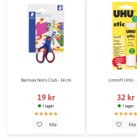
Barnsax Noris Club - 14 cm
Limstift UHU -
19 kr
32 kr
I lager
I lager
Köp
Kö