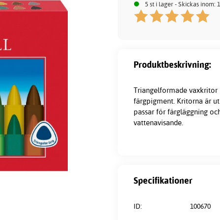
5 st i lager - Skickas inom:
Produktbeskrivning:
Triangelformade
vaxkritor
färgpigment. Kritorna är u
passar för färgläggning oc
vattenavisande.
Specifikationer
ID:
100670