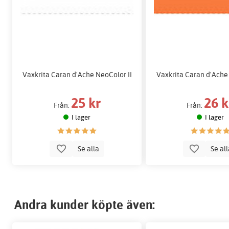
Vaxkrita Caran d'Ache NeoColor II
Vaxkrita Caran d'Ache
25 kr
26 k
Från:
Från:
I lager
I lager
Se alla
Se al
Andra kunder köpte även: