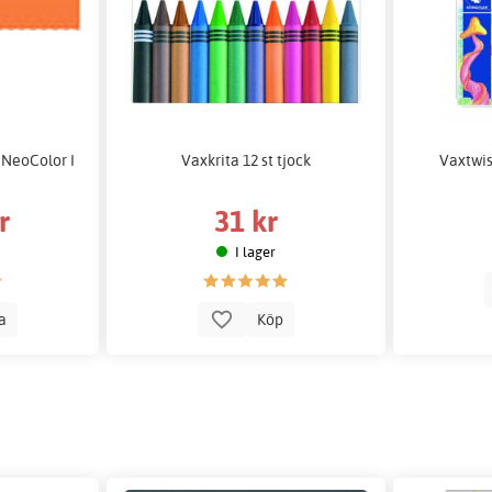
 NeoColor I
Vaxkrita 12 st tjock
Vaxtwis
r
31 kr
I lager
la
Köp