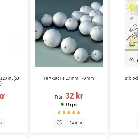
120 ml (53
Flirtkulor ø 10 mm - 70 mm
Ritblock
)
kr
32 kr
Från:
I lager
la
Se alla