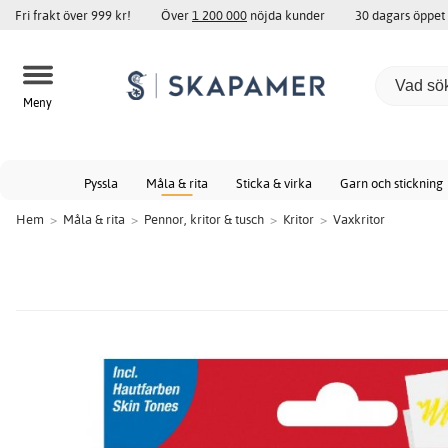
Fri frakt över 999 kr!
Över
1 200 000
nöjda kunder
30 dagars öppet
Meny
Pyssla
Måla & rita
Sticka & virka
Garn och stickning
Hem
>
Måla & rita
>
Pennor, kritor & tusch
>
Kritor
>
Vaxkritor