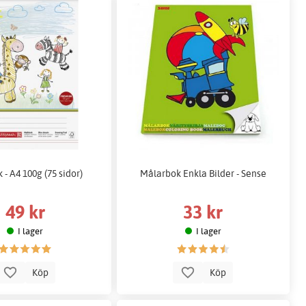
 - A4 100g (75 sidor)
Målarbok Enkla Bilder - Sense
49 kr
33 kr
I lager
I lager
Köp
Köp