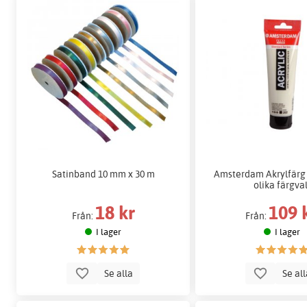
Satinband 10 mm x 30 m
Amsterdam Akrylfärg 
olika färgval
18 kr
109 
Från:
Från:
I lager
I lager
Se alla
Se al