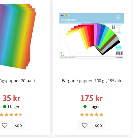
ågspapper 20-pack
Färgade papper, 100 gr, 195 ark
35 kr
175 kr
I lager
I lager
Köp
Köp