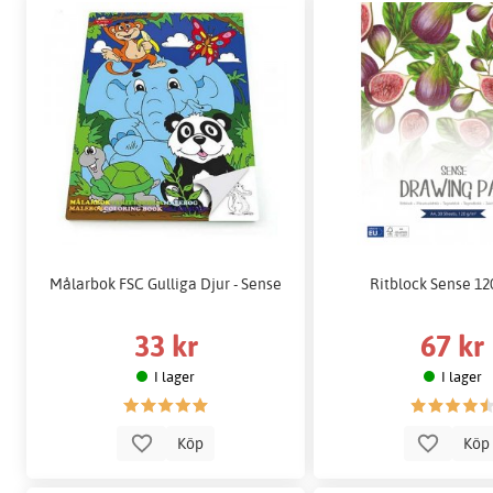
Målarbok FSC Gulliga Djur - Sense
Ritblock Sense 12
33 kr
67 kr
I lager
I lager
Köp
Kö