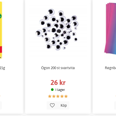
 21g
Ögon 200 st svartvita
Regnb
26 kr
I lager
p
Köp