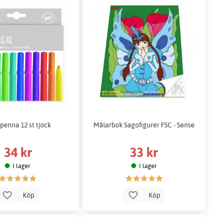
penna 12 st tjock
Målarbok Sagofigurer FSC - Sense
34 kr
33 kr
I lager
I lager
Köp
Köp