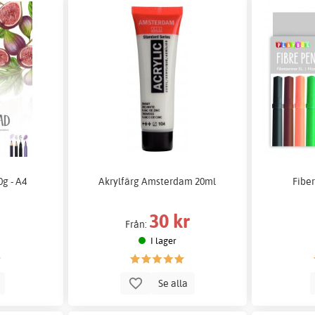
0g - A4
Akrylfärg Amsterdam 20ml
Fiber
30 kr
Från:
I lager
p
Se alla