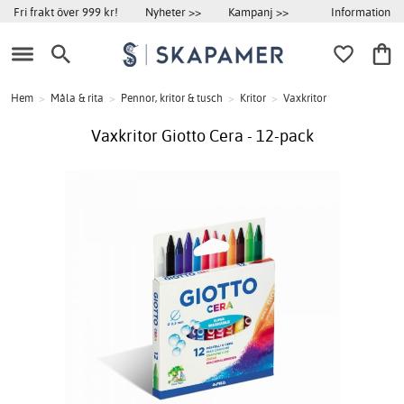
Information
Fri frakt över 999 kr!
Nyheter >>
Kampanj >>
Hem
>
Måla & rita
>
Pennor, kritor & tusch
>
Kritor
>
Vaxkritor
Vaxkritor Giotto Cera - 12-pack