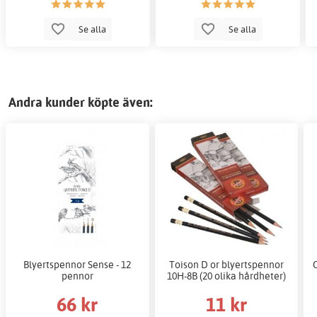
Se alla
Se alla
Andra kunder köpte även:
Blyertspennor Sense - 12
Toison D or blyertspennor
pennor
10H-8B (20 olika hårdheter)
66 kr
11 kr